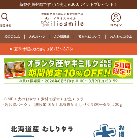
新規会員登録ですぐに使える300ポイントプレゼント！
犬のごはん
犬のおやつ
犬の日用品
私たちについて
わんわんコラム
▶ 夏季休暇のお知らせ(8/13〜8/16)
HOME
犬のおやつ
素材で探す
お魚
タラ
超お得パック：【無添加 国産】北海道産 むしりタラ(寒干タラ) 500g