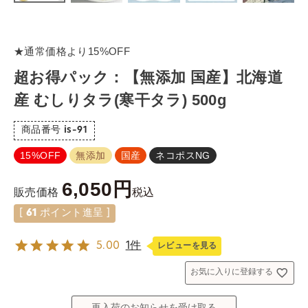
★通常価格より15%OFF
超お得パック：【無添加 国産】北海道
産 むしりタラ(寒干タラ) 500g
商品番号
is-91
15%OFF
無添加
国産
ネコポスNG
6,050
税込
販売価格
[
61
ポイント進呈 ]
5.00
1件
レビューを見る
お気に入りに登録する