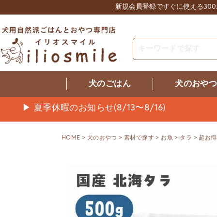
新規会員登録ですぐに使える30
犬のごはん
犬のおや
▶ 夏季休暇のお知らせ(8/13〜8/16)
HOME
犬のおやつ
素材で探す
お魚
タラ
超お得