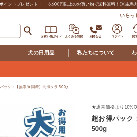
0ポイントプレゼント！
6,600円以上のお買い物で送料無料！
(※生馬
いらっ
つ
犬の日用品
私たちについて
わ
パック：【無添加 国産】北海タラ 500g
★通常価格より10%O
超お得パック
500g