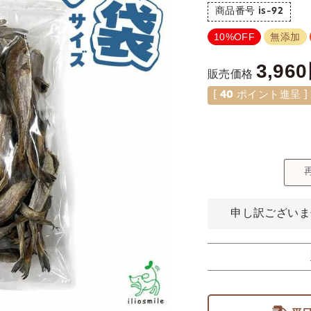
商品番号
is-92
10%OFF
無添加
3,960
販売価格
[
40
ポイント進呈 ]
申し訳ございま