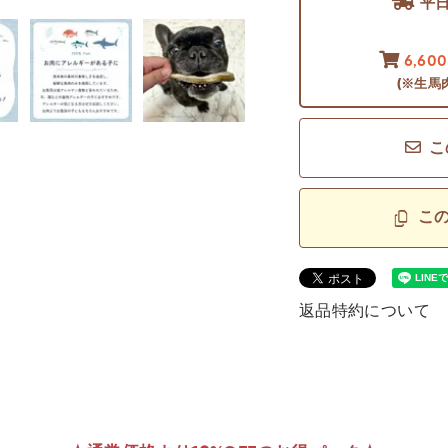
平
6,60
(※生馬
こ
こ
返品特約について