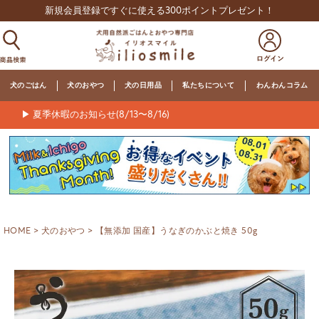
新規会員登録ですぐに使える300ポイントプレゼント！
犬のごはん
犬のおやつ
犬の日用品
私たちについて
わんわんコラム
▶ 夏季休暇のお知らせ(8/13〜8/16)
HOME
犬のおやつ
【無添加 国産】うなぎのかぶと焼き 50g