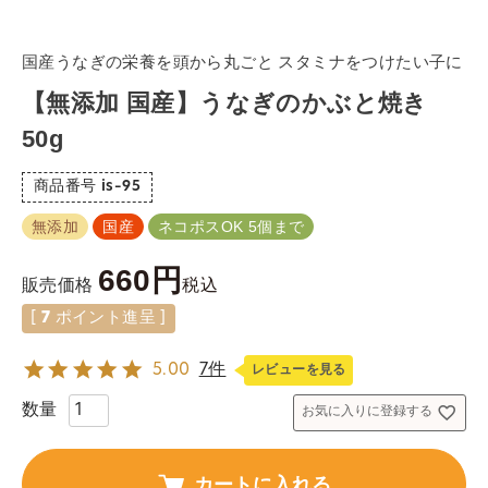
国産うなぎの栄養を頭から丸ごと スタミナをつけたい子に
【無添加 国産】うなぎのかぶと焼き
50g
商品番号
is-95
無添加
国産
ネコポスOK 5個まで
660
税込
販売価格
[
7
ポイント進呈 ]
5.00
7件
レビューを見る
お気に入りに登録する
カートに入れる