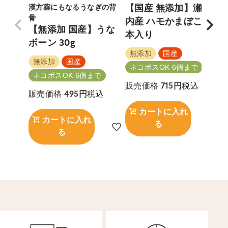
漢方薬にもなるうなぎの背
【国産 無添加】瀬戸
骨
内産 ハモかまぼこ 2
【無添加 国産】うな
本入り
ボーン 30g
無添加
国産
無添加
国産
ネコポスOK 6個まで
ネコポスOK 6個まで
税込
販売価格
715
税込
販売価格
495
カートに入れ
カートに入れ
る
る