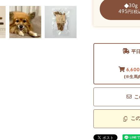
30g
495
円(税
平
6,60
(※生馬
こ
こ