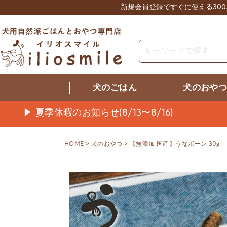
新規会員登録ですぐに使える30
犬のごはん
犬のおや
▶ 夏季休暇のお知らせ(8/13〜8/16)
HOME
犬のおやつ
【無添加 国産】うなボーン 30g