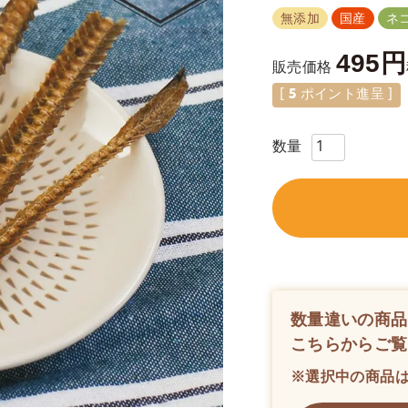
無添加
国産
ネ
495
販売価格
[
5
ポイント進呈 ]
数量違いの商品
こちらからご覧
※選択中の商品