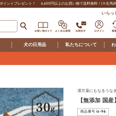
0ポイントプレゼント！
6,600円以上のお買い物で送料無料！
(※生馬
いらっ
つ
犬の日用品
私たちについて
わ
漢方薬にもなるうな
【無添加 国産
商品番号
is-96