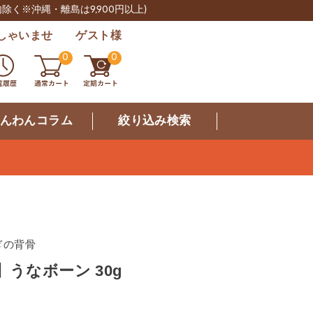
肉除く※沖縄・離島は9,900円以上)
しゃいませ ゲスト様
0
0
んわんコラム
絞り込み検索
ぎの背骨
】うなボーン 30g