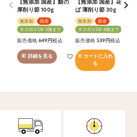
【無添加 国産】鯖の
【無添加 国産】花さ
厚削り節 100g
ば 薄削り節 30g
無添加
国産
無添加
国産
ネコポスOK 3個まで
ネコポスOK 4個まで
税込
税込
販売価格
649
販売価格
539
詳細を見る
カートに入れ
る