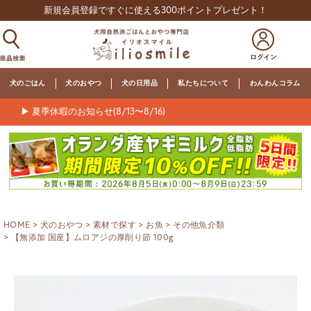
新規会員登録ですぐに使える300ポイントプレゼント！
犬のごはん
犬のおやつ
犬の日用品
私たちについて
わんわんコラム
▶ 夏季休暇のお知らせ(8/13〜8/16)
HOME
犬のおやつ
素材で探す
お魚
その他魚介類
【無添加 国産】ムロアジの厚削り節 100g