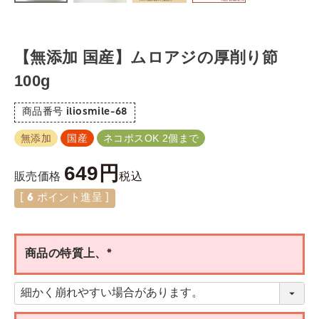
【無添加 国産】ムロアジの厚削り節
100g
商品番号
iliosmile-68
無添加
国産
ネコポスOK 2個まで
649
税込
販売価格
[
6
ポイント進呈 ]
商品の特質上、
(
必
須