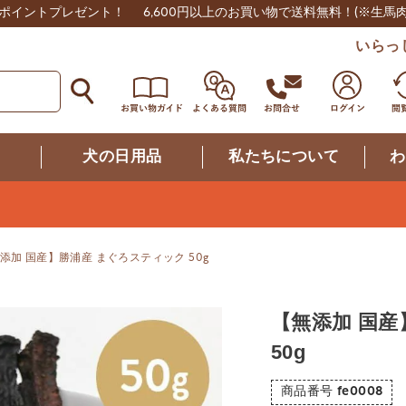
0ポイントプレゼント！
6,600円以上のお買い物で送料無料！
(※生馬
いらっ
つ
犬の日用品
私たちについて
わ
添加 国産】勝浦産 まぐろスティック 50g
【無添加 国産
50g
商品番号
fe0008