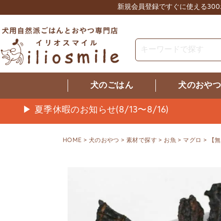
新規会員登録ですぐに使える30
犬のごはん
犬のおや
▶ 夏季休暇のお知らせ(8/13〜8/16)
HOME
犬のおやつ
素材で探す
お魚
マグロ
【無