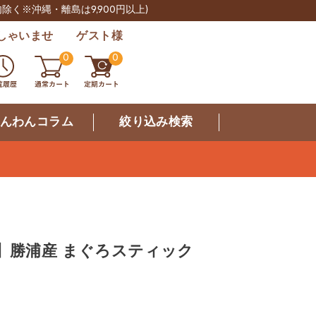
肉除く※沖縄・離島は9,900円以上)
しゃいませ ゲスト様
0
0
んわんコラム
絞り込み検索
】勝浦産 まぐろスティック