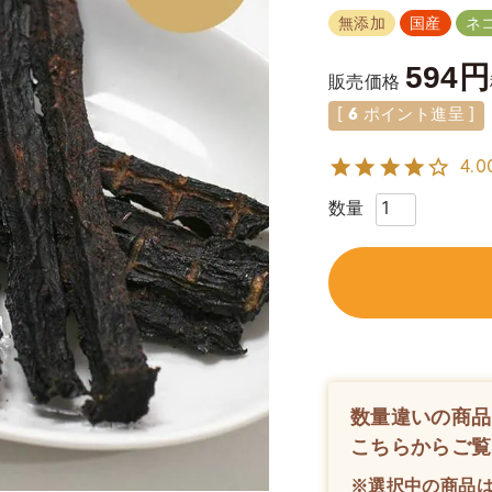
無添加
国産
ネ
594
販売価格
[
6
ポイント進呈 ]
4.0
数量違いの商品
こちらからご覧
※選択中の商品