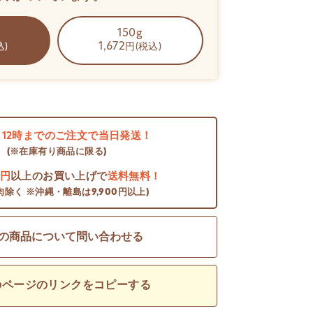
150g
1,672
込)
円(税込)
日
12時までのご注文で当日発送！
(※在庫有り商品に限る)
0円
以上のお買い上げで
送料無料！
肉除く ※沖縄・離島は9,900円以上)
の商品について問い合わせる
のページのリンクをコピーする