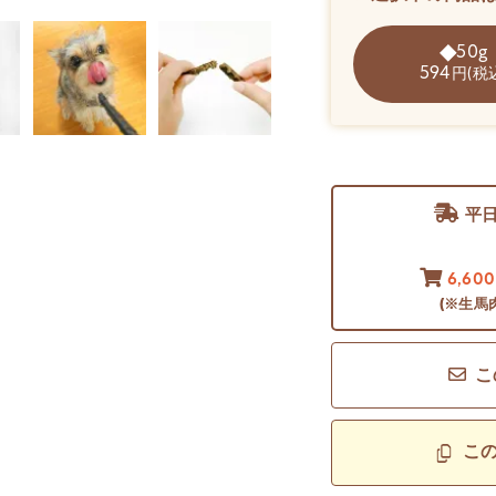
50g
594
円(税
平
6,60
(※生馬
こ
こ