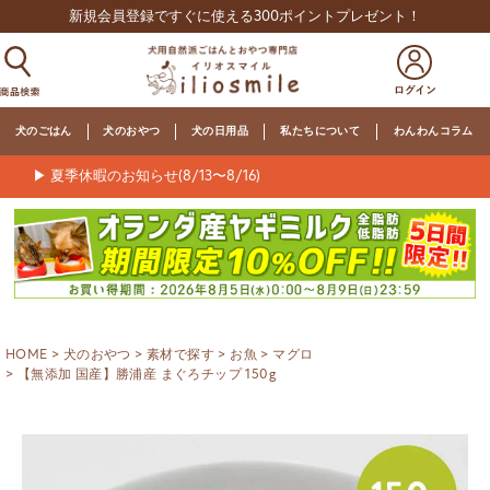
新規会員登録ですぐに使える300ポイントプレゼント！
犬のごはん
犬のおやつ
犬の日用品
私たちについて
わんわんコラム
▶ 夏季休暇のお知らせ(8/13〜8/16)
HOME
犬のおやつ
素材で探す
お魚
マグロ
【無添加 国産】勝浦産 まぐろチップ 150g