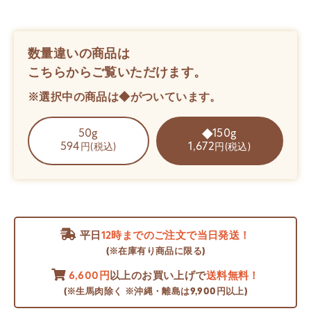
数量違いの商品は
こちらからご覧いただけます。
※選択中の商品は◆がついています。
50g
150g
594
1,672
円(税込)
円(税込)
平日
12時までのご注文で当日発送！
(※在庫有り商品に限る)
6,600円
以上のお買い上げで
送料無料！
(※生馬肉除く ※沖縄・離島は9,900円以上)