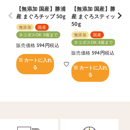
【無添加 国産】勝浦
【無添加 国産】勝浦
産 まぐろチップ 50g
産 まぐろスティック
50g
5
無添加
国産
無添加
国産
ネコポスOK 3個まで
ネコポスOK 4個まで
税込
販売価格
594
税込
販売価格
594
カートに入れ
る
カートに入れ
る