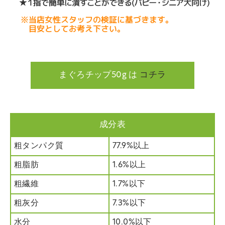
まぐろチップ50g は
コチラ
成分表
粗タンパク質
77.9%以上
粗脂肪
1.6%以上
粗繊維
1.7%以下
粗灰分
7.3%以下
水分
10.0%以下