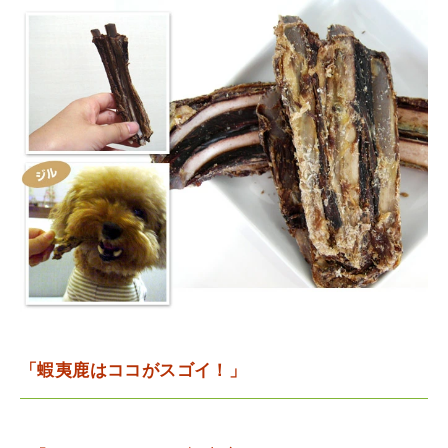
「蝦夷鹿はココがスゴイ！」