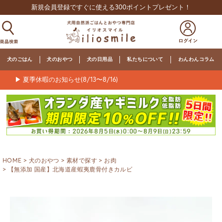
新規会員登録ですぐに使える300ポイントプレゼント！
犬のごはん
犬のおやつ
犬の日用品
私たちについて
わんわんコラム
▶ 夏季休暇のお知らせ(8/13〜8/16)
HOME
犬のおやつ
素材で探す
お肉
【無添加 国産】北海道産蝦夷鹿骨付きカルビ