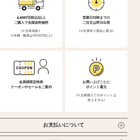
6,600円(税込)以上
営業日12時までの
ご購入で全国送料無料
ご注文は即日出荷
(※生馬肉除く
(※在庫有り商品に限る)
※沖縄・離島は9,900円以上)
会員様限定特典
お買い上げごとに
クーポンやセールをご案内
ポイント還元
(※定期購入でのポイントは
使えません)
お支払いについて