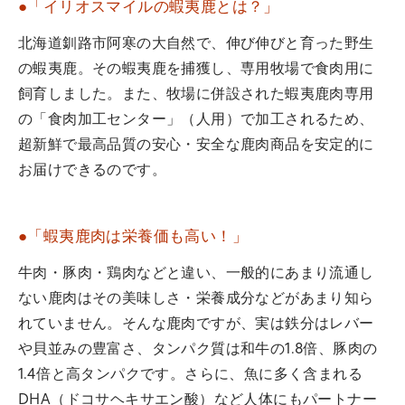
●「イリオスマイルの蝦夷鹿とは？」
北海道釧路市阿寒の大自然で、伸び伸びと育った野生
の蝦夷鹿。その蝦夷鹿を捕獲し、専用牧場で食肉用に
飼育しました。また、牧場に併設された蝦夷鹿肉専用
の「食肉加工センター」（人用）で加工されるため、
超新鮮で最高品質の安心・安全な鹿肉商品を安定的に
お届けできるのです。
●「蝦夷鹿肉は栄養価も高い！」
牛肉・豚肉・鶏肉などと違い、一般的にあまり流通し
ない鹿肉はその美味しさ・栄養成分などがあまり知ら
れていません。そんな鹿肉ですが、実は鉄分はレバー
や貝並みの豊富さ、タンパク質は和牛の1.8倍、豚肉の
1.4倍と高タンパクです。さらに、魚に多く含まれる
DHA（ドコサヘキサエン酸）など人体にもパートナー