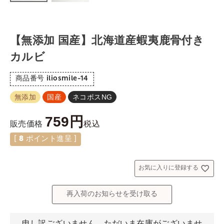
【無添加 国産】北海道産蝦夷鹿骨付き
カルビ
商品番号
iliosmile-14
無添加
国産
ネコポスNG
759
税込
販売価格
[
8
ポイント進呈 ]
お気に入りに登録する
再入荷のお知らせを受け取る
申し訳ございません。ただいま在庫がございませ