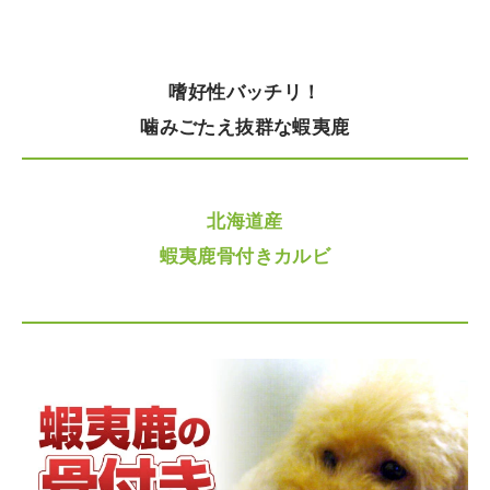
嗜好性バッチリ！
噛みごたえ抜群な蝦夷鹿
北海道産
蝦夷鹿骨付きカルビ