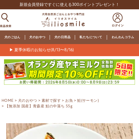
新規会員登録ですぐに使える300ポイントプレゼント！
犬のごはん
犬のおやつ
犬の日用品
私たちについて
わんわんコラム
▶ 夏季休暇のお知らせ(8/13〜8/16)
HOME
犬のおやつ
素材で探す
お魚
鮭(サーモン)
【無添加 国産】青森産 鮭の中落ち 55g