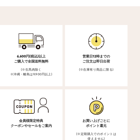
6,600円(税込)以上
営業日12時までの
ご購入で全国送料無料
ご注文は即日出荷
(※生馬肉除く
(※在庫有り商品に限る)
※沖縄・離島は9,900円以上)
会員様限定特典
お買い上げごとに
クーポンやセールをご案内
ポイント還元
(※定期購入でのポイントは
使えません)