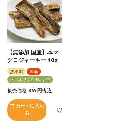
【無添加 国産】本マ
グロジャーキー 40g
無添加
国産
ネコポスOK 4個まで
税込
販売価格
869
カートに入れ
る