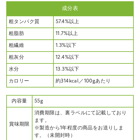
成分表
粗タンパク質
57.4%以上
粗脂肪
11.7%以上
粗繊維
1.3%以下
粗灰分
12.4%以下
水分
13.3%以下
カロリー
約314kcal／100gあたり
内容量
55g
消費期限は、裏ラベルにて記載しており
ます。
賞味期限
※製造から1年程度の商品をお送りしま
す。（未開封時）