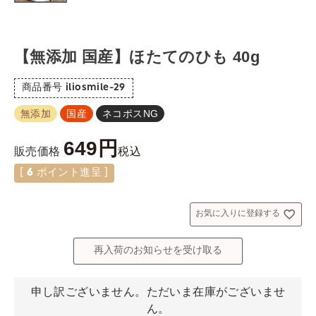
【無添加 国産】ほたてのひも 40g
商品番号
iliosmile-29
無添加
国産
ネコポスNG
649
税込
販売価格
[
6
ポイント進呈 ]
お気に入りに登録する
再入荷のお知らせを受け取る
申し訳ございません。ただいま在庫がございませ
ん。