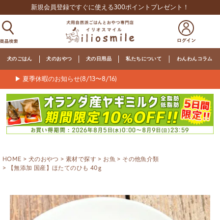
新規会員登録ですぐに使える300ポイントプレゼント！
犬のごはん
犬のおやつ
犬の日用品
私たちについて
わんわんコラム
▶ 夏季休暇のお知らせ(8/13〜8/16)
HOME
犬のおやつ
素材で探す
お魚
その他魚介類
【無添加 国産】ほたてのひも 40g