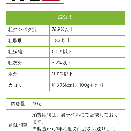
成分表
粗タンパク質
76.9%以上
粗脂肪
1.8%以上
粗繊維
0.5%以下
粗灰分
3.7%以下
水分
11.0%以下
カロリー
約306kcal／100gあたり
内容量
40g
消費期限は、裏ラベルにて記載しており
ます。
賞味期限
※製造から1年程度の商品をお送りしま