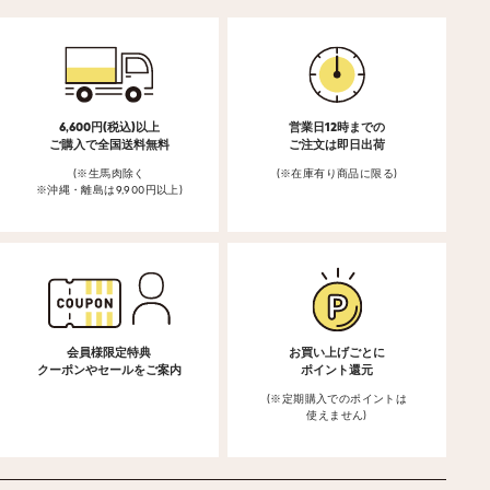
6,600円(税込)以上
営業日12時までの
ご購入で全国送料無料
ご注文は即日出荷
(※生馬肉除く
(※在庫有り商品に限る)
※沖縄・離島は9,900円以上)
会員様限定特典
お買い上げごとに
クーポンやセールをご案内
ポイント還元
(※定期購入でのポイントは
使えません)