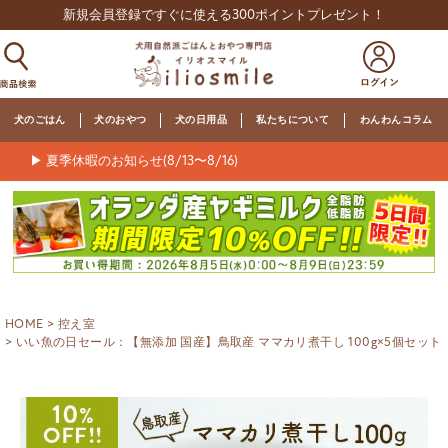
新規会員登録ですぐに使える300ポイントプレゼント！
犬のごはん
犬のおやつ
犬の日用品
私たちについて
わんわんコラム
▶ 夏季休暇のお知らせ(8/13〜8/16)
HOME
控え室
いい魚の日セール：【無添加 国産】鳥取産 ママカリ煮干し 100g×5個セット