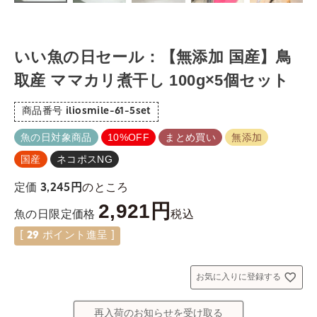
いい魚の日セール：【無添加 国産】鳥
取産 ママカリ煮干し 100g×5個セット
商品番号
iliosmile-61-5set
魚の日対象商品
10%OFF
まとめ買い
無添加
国産
ネコポスNG
のところ
定価
3,245
2,921
税込
魚の日限定価格
[
29
ポイント進呈 ]
お気に入りに登録する
再入荷のお知らせを受け取る