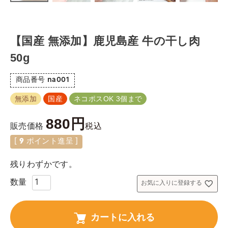
【国産 無添加】鹿児島産 牛の干し肉
50g
商品番号
na001
無添加
国産
ネコポスOK 3個まで
880
税込
販売価格
[
9
ポイント進呈 ]
残りわずかです。
お気に入りに登録する
カートに入れる