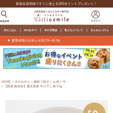
新規会員登録ですぐに使える300ポイントプレゼント！
犬のごはん
犬のおやつ
犬の日用品
私たちについて
わんわんコラム
▶ 夏季休暇のお知らせ(8/13〜8/16)
HOME
犬のおやつ
素材で探す
お肉
牛
【国産 無添加】鹿児島産 牛の干し肉 50g