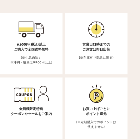
6,600円(税込)以上
営業日12時までの
ご購入で全国送料無料
ご注文は即日出荷
(※生馬肉除く
(※在庫有り商品に限る)
※沖縄・離島は9,900円以上)
会員様限定特典
お買い上げごとに
クーポンやセールをご案内
ポイント還元
(※定期購入でのポイントは
使えません)