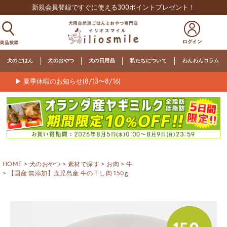
新規会員登録ですぐに使える300ポイントプレゼント！
犬のごはん
犬のおやつ
犬の日用品
私たちについて
わんわんコラム
▶ 夏季休暇のお知らせ(8/13〜8/16)
HOME
犬のおやつ
素材で探す
お肉
牛
【国産 無添加】鹿児島産 牛の干し肉 150g