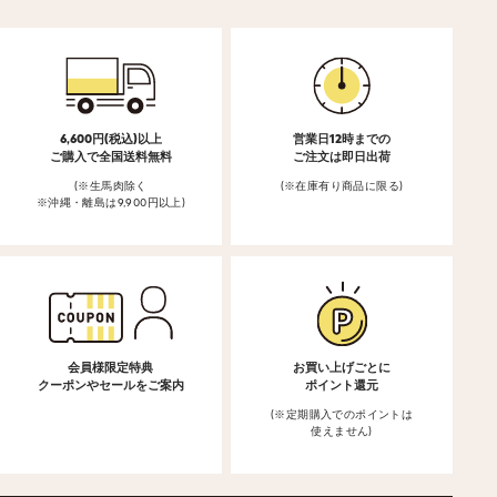
6,600円(税込)以上
営業日12時までの
ご購入で全国送料無料
ご注文は即日出荷
(※生馬肉除く
(※在庫有り商品に限る)
※沖縄・離島は9,900円以上)
会員様限定特典
お買い上げごとに
クーポンやセールをご案内
ポイント還元
(※定期購入でのポイントは
使えません)