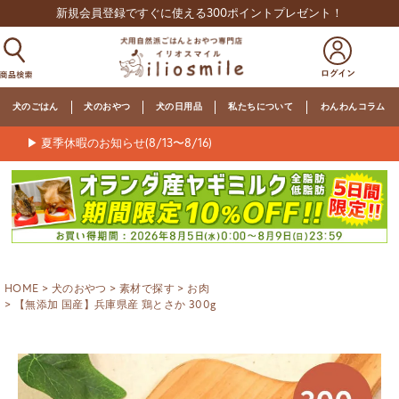
新規会員登録ですぐに使える300ポイントプレゼント！
犬のごはん
犬のおやつ
犬の日用品
私たちについて
わんわんコラム
▶ 夏季休暇のお知らせ(8/13〜8/16)
HOME
犬のおやつ
素材で探す
お肉
【無添加 国産】兵庫県産 鶏とさか 300g