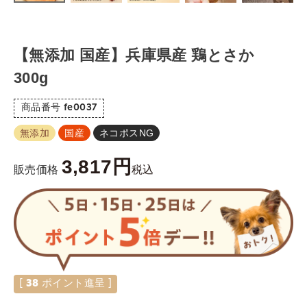
【無添加 国産】兵庫県産 鶏とさか
300g
商品番号
fe0037
無添加
国産
ネコポスNG
3,817
税込
販売価格
[
38
ポイント進呈 ]