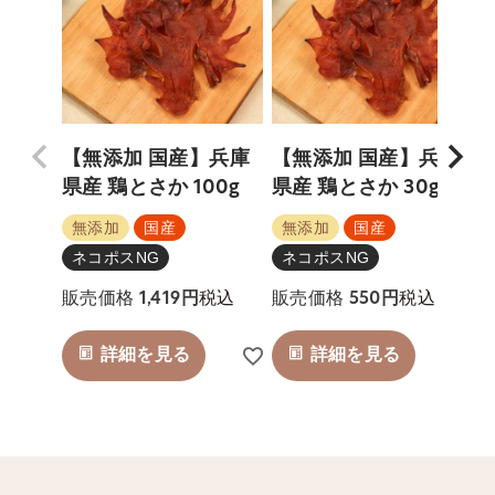
【無添加 国産】兵庫
【無添加 国産】兵庫
県産 鶏とさか 100g
県産 鶏とさか 30g
無添加
国産
無添加
国産
ネコポスNG
ネコポスNG
税込
税込
販売価格
1,419
販売価格
550
詳細を見る
詳細を見る