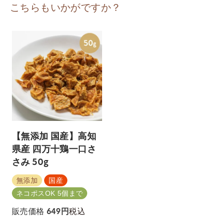
こちらもいかがですか？
【無添加 国産】高知
県産 四万十鶏一口さ
さみ 50g
無添加
国産
ネコポスOK 5個まで
税込
販売価格
649