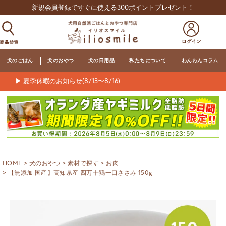
新規会員登録ですぐに使える300ポイントプレゼント！
犬のごはん
犬のおやつ
犬の日用品
私たちについて
わんわんコラム
▶ 夏季休暇のお知らせ(8/13〜8/16)
HOME
犬のおやつ
素材で探す
お肉
【無添加 国産】高知県産 四万十鶏一口ささみ 150g