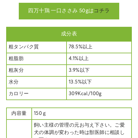
四万十鶏 一口ささみ 50gは
コチラ
成分表
粗タンパク質
78.5%以上
粗脂肪
4.1%以上
粗灰分
3.9%以下
水分
13.5%以下
カロリー
309Kcal/100g
内容量
150ｇ
飼い主様の管理の元お与え下さい。ご愛
犬の体調が変わった時は獣医師に相談し