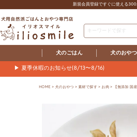
新規会員登録ですぐに使える30
犬のごはん
犬のおや
▶ 夏季休暇のお知らせ(8/13〜8/16)
HOME
犬のおやつ
素材で探す
お肉
【無添加 国産