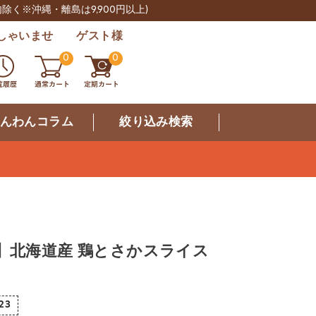
肉除く※沖縄・離島は9,900円以上)
しゃいませ ゲスト様
0
0
んわんコラム
絞り込み検索
】北海道産 鶏とさかスライス
123