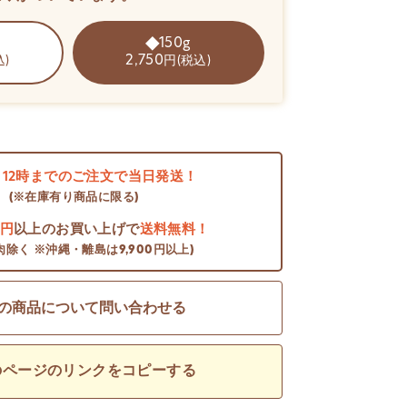
150g
2,750
込)
円(税込)
日
12時までのご注文で当日発送！
(※在庫有り商品に限る)
0円
以上のお買い上げで
送料無料！
肉除く ※沖縄・離島は9,900円以上)
の商品について問い合わせる
のページのリンクをコピーする