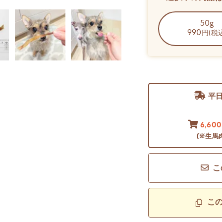
50g
990
円(税
平
6,60
(※生馬
こ
こ