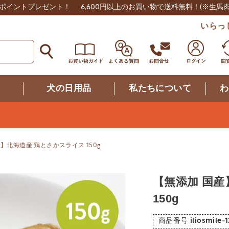
0ポイントプレゼント！
6,600円以上のお買い物で送料無料！
(※生馬
いらっ
つ
犬の日用品
私たちについて
わ
】北海道産 鶏とさかスライス 150g
【無添加 国産
150g
商品番号
iliosmile-