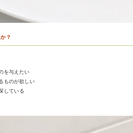
んか？
のを与えたい
るものが欲しい
探している