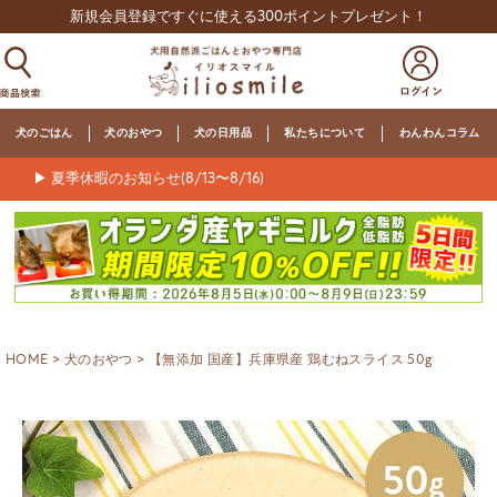
新規会員登録ですぐに使える300ポイントプレゼント！
犬のごはん
犬のおやつ
犬の日用品
私たちについて
わんわんコラム
▶ 夏季休暇のお知らせ(8/13〜8/16)
HOME
犬のおやつ
【無添加 国産】兵庫県産 鶏むねスライス 50g