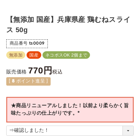
【無添加 国産】兵庫県産 鶏むねスライ
ス 50g
商品番号
ts0009
無添加
国産
ネコポスOK 2個まで
770
税込
販売価格
[
8
ポイント進呈 ]
★商品リニューアルしました！以前より柔らかく旨
味たっぷりの仕上がりです。
(
必
須