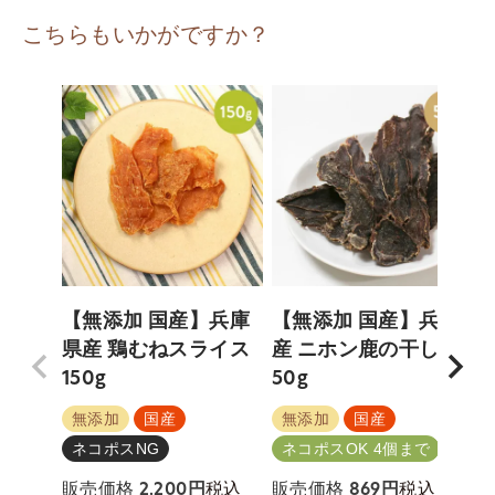
こちらもいかがですか？
【無添加 国産】兵庫
【無添加 国産】兵庫
県産 鶏むねスライス
産 ニホン鹿の干し肉
150g
50g
5
無添加
国産
無添加
国産
ネコポスNG
ネコポスOK 4個まで
税込
税込
販売価格
2,200
販売価格
869