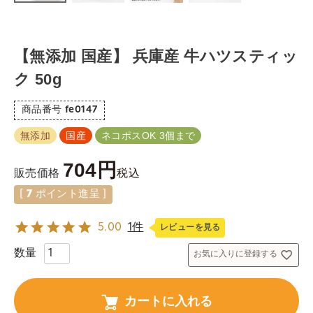
【無添加 国産】 兵庫産 牛ハツスティッ
ク 50g
商品番号
fe0147
無添加
国産
ネコポスOK 3個まで
704
税込
販売価格
[
7
ポイント進呈 ]
5.00
1件
レビューを見る
お気に入りに登録する
カートに入れる