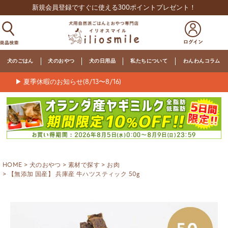
新規会員登録ですぐに使える300ポイントプレゼント！
犬のごはん
犬のおやつ
犬の日用品
私たちについて
わんわんコラム
▶ 夏季休暇のお知らせ(8/13〜8/16)
HOME
犬のおやつ
素材で探す
お肉
【無添加 国産】 兵庫産 牛ハツスティック 50g