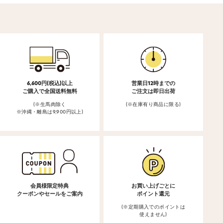
6,600円(税込)以上
営業日12時までの
ご購入で全国送料無料
ご注文は即日出荷
(※生馬肉除く
(※在庫有り商品に限る)
※沖縄・離島は9,900円以上)
会員様限定特典
お買い上げごとに
クーポンやセールをご案内
ポイント還元
(※定期購入でのポイントは
使えません)