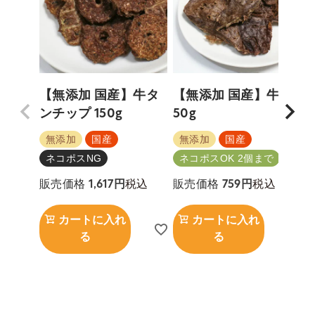
【無添加 国産】牛タ
【無添加 国産】牛肺
ンチップ 150g
50g
5
無添加
国産
無添加
国産
ネコポスNG
ネコポスOK 2個まで
税込
税込
販売価格
1,617
販売価格
759
カートに入れ
カートに入れ
る
る