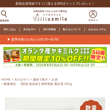
新規会員登録ですぐに使える300ポイントプレゼント！
犬のごはん
犬のおやつ
犬の日用品
私たちについて
わんわんコラム
▶ 夏季休暇のお知らせ(8/13〜8/16)
HOME
犬のおやつ
素材で探す
お肉
数量限定：【国産 無添加】静岡県産 鹿足骨 500g