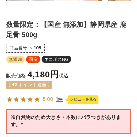
数量限定：【国産 無添加】静岡県産 鹿
足骨 500g
商品番号
is-105
無添加
国産
ネコポスNG
4,180
税込
販売価格
[
42
ポイント進呈 ]
5.00
1件
レビューを見る
※自然物のため大きさ・本数にバラつきがありま
す。
(