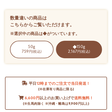
数量違いの商品は
こちらからご覧いただけます。
※選択中の商品は◆がついています。
50g
150g
759
2,167
円(税込)
円(税込)
平日
12時までのご注文で当日発送！
(※在庫有り商品に限る)
6,600円
以上のお買い上げで
送料無料！
(※生馬肉除く ※沖縄・離島は9,900円以上)