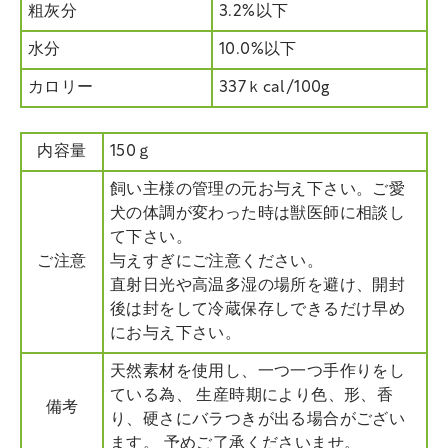
粗灰分
3.2%以下
水分
10.0%以下
カロリー
337ｋcal/100g
内容量
150ｇ
飼い主様の管理の元お与え下さい。ご愛
犬の体調が変わった時は獣医師に相談し
て下さい。
ご注意
与えすぎにご注意ください。
直射日光や高温多湿の場所を避け、開封
後は封をして冷蔵保存しできるだけ早め
にお与え下さい。
天然素材を使用し、一つ一つ手作りをし
ている為、 生産時期により色、形、香
備考
り、硬さにバラつきが出る場合がござい
ます。 予めご了承くださいませ。