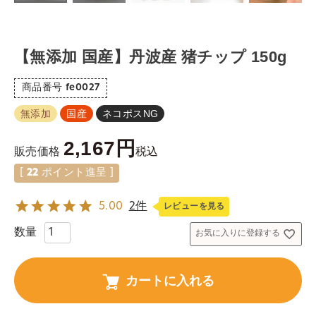
【無添加 国産】丹波産 猪チップ 150g
商品番号
fe0027
無添加
国産
ネコポスNG
2,167
税込
販売価格
[
22
ポイント進呈 ]
5.00
2件
レビューを見る
お気に入りに登録する
カートに入れる