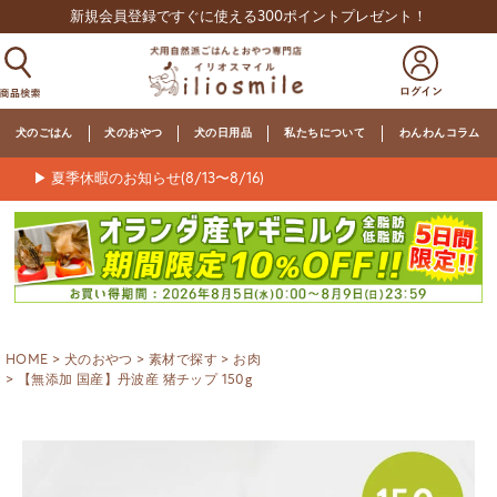
新規会員登録ですぐに使える300ポイントプレゼント！
犬のごはん
犬のおやつ
犬の日用品
私たちについて
わんわんコラム
▶ 夏季休暇のお知らせ(8/13〜8/16)
HOME
犬のおやつ
素材で探す
お肉
【無添加 国産】丹波産 猪チップ 150g