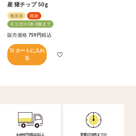
産 猪チップ 50g
無添加
国産
ネコポスOK 3個まで
税込
販売価格
759
カートに入れ
る
6,600円(税込)以上
営業日12時までの