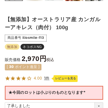
【無添加】オーストラリア産 カンガル
ーアキレス（肉付） 100g
商品番号
iliosmile-113
無添加
ネコポスNG
2,970
税込
販売価格
[
30
ポイント進呈 ]
4.00
1件
レビューを見る
★今回のロットは小ぶりのものとなります
(
必