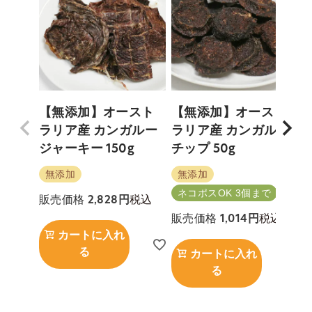
【無添加】オースト
【無添加】オースト
ラリア産 カンガルー
ラリア産 カンガルー
ジャーキー 150g
チップ 50g
無添加
無添加
ネコポスOK 3個まで
税込
販売価格
2,828
税込
販売価格
1,014
カートに入れ
る
カートに入れ
る