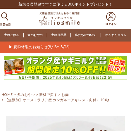
新規会員登録ですぐに使える300ポイントプレゼント！
犬のごはん
犬のおやつ
犬の日用品
私たちについて
わんわんコラム
▶ 夏季休暇のお知らせ(8/13〜8/16)
HOME
犬のおやつ
素材で探す
お肉
【無添加】オーストラリア産 カンガルーアキレス（肉付） 100g