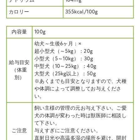
ナトリウム
164mg
カロリー
355kcal/100g
内容量
100g
幼犬～生後6ヶ月：×
超小型犬（～5kg）：20g
小型犬（5～10kg）：30g
給与目安
中型犬（10～25kg）：40g
（体重
大型犬（25kg以上）：50g
別）
※あくまでも目安となりますので、犬種
や体調によって調整してお与えくださ
い。
飼い主様の管理の元お与え下さい。ご愛
犬の体調が変わった時は獣医師に相談し
て下さい。
ご注意
与えすぎにご注意ください。
直射日光や高温多湿の場所を避け、開封