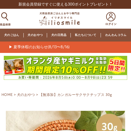
新規会員登録ですぐに使える300ポイントプレゼント！
犬のごはん
犬のおやつ
犬の日用品
私たちについて
わんわんコラム
▶ 夏季休暇のお知らせ(8/13〜8/16)
HOME
犬のおやつ
【無添加】カンガルーサクサクチップス 30g