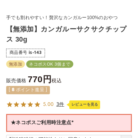
手でも割れやすい！贅沢なカンガルー100%のおやつ
【無添加】カンガルーサクサクチップ
ス 30g
商品番号
is-143
無添加
ネコポスOK 3個まで
770
税込
販売価格
[
8
ポイント進呈 ]
5.00
3件
レビューを見る
★ネコポスご利用時注意点
(