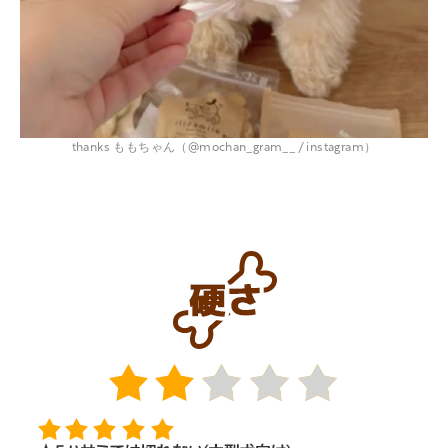
thanks ももちゃん（@mochan_gram__ / instagram）