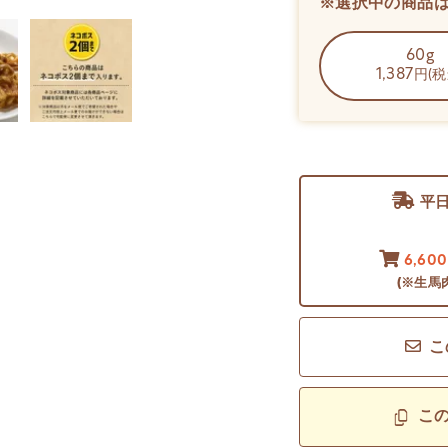
※選択中の商品
60g
1,387
円(税
平
6,60
(※生馬
こ
こ