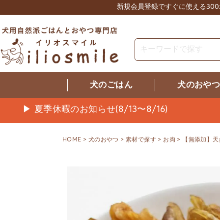
新規会員登録ですぐに使える30
犬のごはん
犬のおや
▶ 夏季休暇のお知らせ(8/13〜8/16)
HOME
犬のおやつ
素材で探す
お肉
【無添加】天