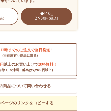
は◆がついています。
140g
2,988
込)
円(税込)
日
12時までのご注文で当日発送！
(※在庫有り商品に限る)
0円
以上のお買い上げで
送料無料！
肉除く ※沖縄・離島は9,900円以上)
の商品について問い合わせる
のページのリンクをコピーする