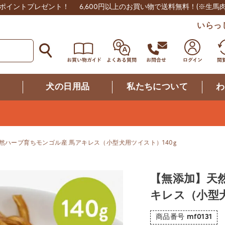
0ポイントプレゼント！
6,600円以上のお買い物で送料無料！
(※生馬
いらっ
つ
犬の日用品
私たちについて
わ
然ハーブ育ちモンゴル産 馬アキレス（小型犬用ツイスト）140g
【無添加】天
キレス（小型犬
商品番号
mf0131