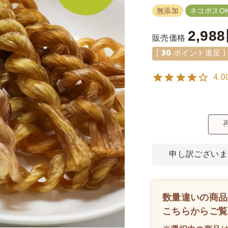
無添加
ネコポスOK
2,988
販売価格
[
30
ポイント進呈 ]
4.0
申し訳ございま
数量違いの商品
こちらからご覧