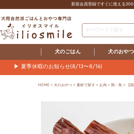
新規会員登録ですぐに使える30
犬のごはん
犬のおや
▶ 夏季休暇のお知らせ(8/13〜8/16)
HOME
犬のおやつ
素材で探す
お肉
鶏・鳥
【国