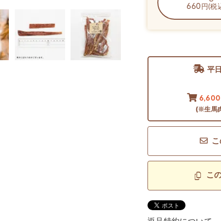
660
円(税
平
6,60
(※生馬
こ
こ