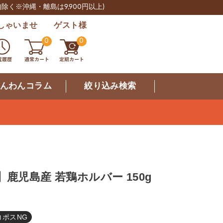
肉除く※沖縄・離島は9,900円以上)
しゃいませ ゲスト様
0
0
んわんコラム
絞り込み検索
】鹿児島産 若鶏ホルバー 150g
コポスNG