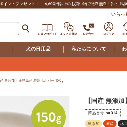
0ポイントプレゼント！
6,600円以上のお買い物で送料無料！
(※生馬
いらっ
つ
犬の日用品
私たちについて
わ
産 無添加】鹿児島産 若鶏ホルバー 150g
【国産 無添加
商品番号
na014
無添加
国産
ネ