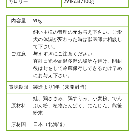
カロリー
291kcal/100g
内容量
90g
飼い主様の管理の元お与え下さい。ご愛
犬の体調が変わった時は獣医師に相談し
て下さい。
ご注意
与えすぎにご注意ください。
直射日光や高温多湿の場所を避け、開封
後は封をして冷蔵保存しできるだけ早め
にお与え下さい。
賞味期限
製造より1年（未開封時）
鮭、鶏ささみ、鶏すりみ、小麦粉、でん
原材料
ぷん粉、植物たんぱく、にんじん、熊笹
粉末
原材国
日本（北海道）