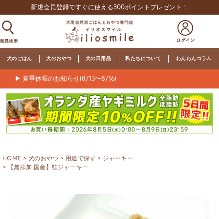
新規会員登録ですぐに使える300ポイントプレゼント！
犬のごはん
犬のおやつ
犬の日用品
私たちについて
わんわんコラム
▶ 夏季休暇のお知らせ(8/13〜8/16)
HOME
犬のおやつ
用途で探す
ジャーキー
【無添加 国産】鮭ジャーキー