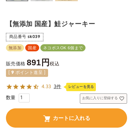
【無添加 国産】鮭ジャーキー
商品番号
sk039
無添加
国産
ネコポスOK 6個まで
891
税込
販売価格
[
9
ポイント進呈 ]
4.33
3件
レビューを見る
お気に入りに登録する
カートに入れる