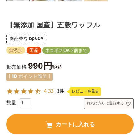
【無添加 国産】五穀ワッフル
商品番号
bp009
無添加
国産
ネコポスOK 2個まで
990
税込
販売価格
[
10
ポイント進呈 ]
4.33
3件
レビューを見る
お気に入りに登録する
カートに入れる