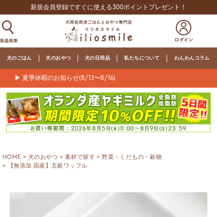
新規会員登録ですぐに使える300ポイントプレゼント！
犬のごはん
犬のおやつ
犬の日用品
私たちについて
わんわんコラム
▶ 夏季休暇のお知らせ(8/13〜8/16)
HOME
犬のおやつ
素材で探す
野菜・くだもの・穀物
【無添加 国産】五穀ワッフル