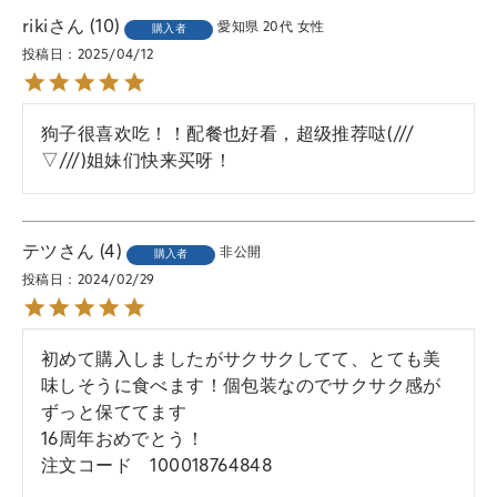
riki
10
愛知県
20代
女性
購入者
投稿日
2025/04/12
狗子很喜欢吃！！配餐也好看，超级推荐哒(///
▽///)姐妹们快来买呀！
テツ
4
非公開
購入者
投稿日
2024/02/29
初めて購入しましたがサクサクしてて、とても美
味しそうに食べます！個包装なのでサクサク感が
ずっと保ててます

16周年おめでとう！

注文コード　100018764848