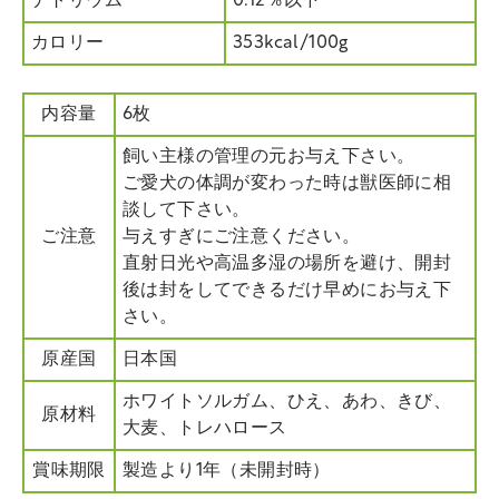
ナトリウム
0.12％以下
カロリー
353kcal/100g
内容量
6枚
飼い主様の管理の元お与え下さい。
ご愛犬の体調が変わった時は獣医師に相
談して下さい。
ご注意
与えすぎにご注意ください。
直射日光や高温多湿の場所を避け、開封
後は封をしてできるだけ早めにお与え下
さい。
原産国
日本国
ホワイトソルガム、ひえ、あわ、きび、
原材料
大麦、トレハロース
賞味期限
製造より1年（未開封時）