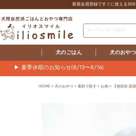
新規会員登録ですぐに使える30
犬のごはん
犬のおや
▶ 夏季休暇のお知らせ(8/13〜8/16)
HOME
犬のおやつ
素材で探す
お肉
【無添加 国