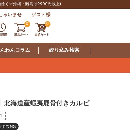
肉除く※沖縄・離島は9,900円以上)
しゃいませ ゲスト様
0
0
んわんコラム
絞り込み検索
産】北海道産蝦夷鹿骨付きカルビ
14
コポスNG