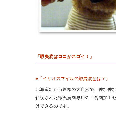
「蝦夷鹿はココがスゴイ！」
●「イリオスマイルの蝦夷鹿とは？」
北海道釧路市阿寒の大自然で、伸び伸
併設された蝦夷鹿肉専用の「食肉加工
けできるのです。