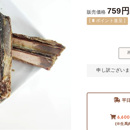
759
販売価格
[
8
ポイント進呈 ]
申し訳ございま
平
6,60
(※生馬