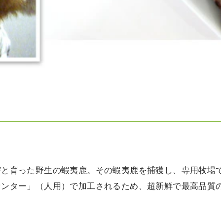
びと育った野生の蝦夷鹿。その蝦夷鹿を捕獲し、専用牧場
センター」（人用）で加工されるため、超新鮮で最高品質