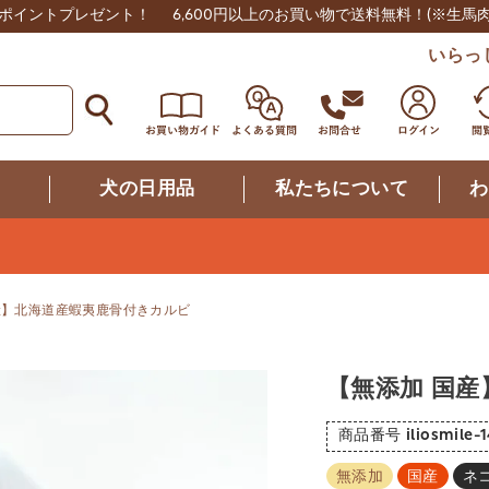
0ポイントプレゼント！
6,600円以上のお買い物で送料無料！
(※生馬
いらっ
つ
犬の日用品
私たちについて
わ
産】北海道産蝦夷鹿骨付きカルビ
【無添加 国
商品番号
iliosmile-
無添加
国産
ネ