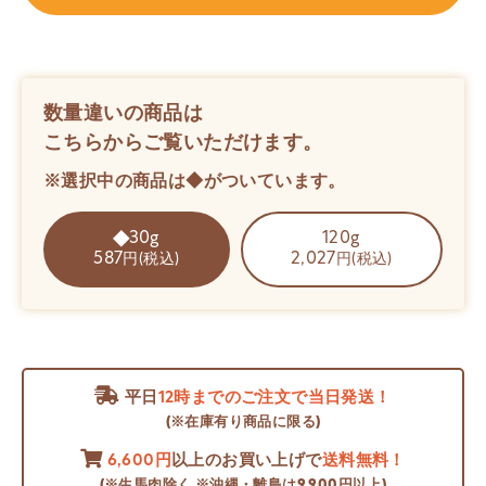
数量違いの商品は
こちらからご覧いただけます。
※選択中の商品は◆がついています。
30g
120g
587
2,027
円(税込)
円(税込)
平日
12時までのご注文で当日発送！
(※在庫有り商品に限る)
6,600円
以上のお買い上げで
送料無料！
(※生馬肉除く ※沖縄・離島は9,900円以上)