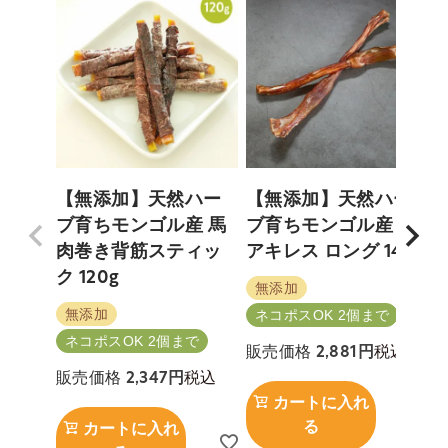
【無添加】天然ハー
【無添加】天然ハー
ブ育ちモンゴル産 馬
ブ育ちモンゴル産 馬
肉巻き背筋スティッ
アキレス ロング 140g
ク 120g
無添加
無添加
ネコポスOK 2個まで
ネコポスOK 2個まで
税込
販売価格
2,881
税込
販売価格
2,347
カートに入れ
る
カートに入れ