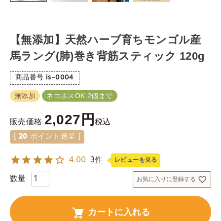
【無添加】天然ハーブ育ちモンゴル産
馬ラング(肺)巻き背筋スティック 120g
商品番号
is-0004
無添加
ネコポスOK 2個まで
2,027
税込
販売価格
[
20
ポイント進呈 ]
4.00
3件
レビューを見る
お気に入りに登録する
カートに入れる