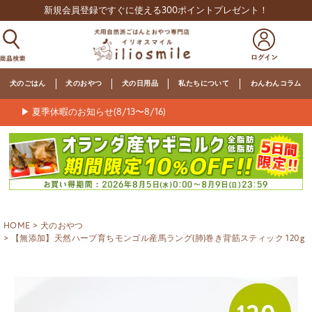
新規会員登録ですぐに使える300ポイントプレゼント！
犬のごはん
犬のおやつ
犬の日用品
私たちについて
わんわんコラム
▶ 夏季休暇のお知らせ(8/13〜8/16)
HOME
犬のおやつ
【無添加】天然ハーブ育ちモンゴル産馬ラング(肺)巻き背筋スティック 120g