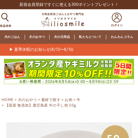
新規会員登録ですぐに使える300ポイントプレゼント！
犬のごはん
犬のおやつ
犬の日用品
私たちについて
わんわんコラム
▶ 夏季休暇のお知らせ(8/13〜8/16)
HOME
犬のおやつ
素材で探す
お肉
牛
【国産 無添加】鹿児島産 牛の干し肉 50g