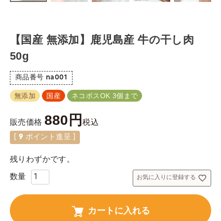
【国産 無添加】鹿児島産 牛の干し肉
50g
商品番号
na001
無添加
国産
ネコポスOK 3個まで
880
税込
販売価格
[
9
ポイント進呈 ]
残りわずかです。
お気に入りに登録する
カートに入れる