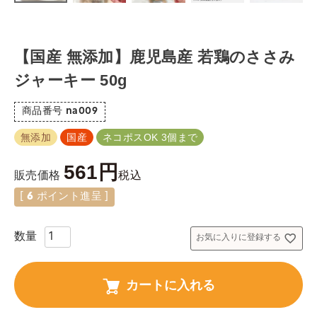
【国産 無添加】鹿児島産 若鶏のささみ
ジャーキー 50g
商品番号
na009
無添加
国産
ネコポスOK 3個まで
561
税込
販売価格
[
6
ポイント進呈 ]
お気に入りに登録する
カートに入れる