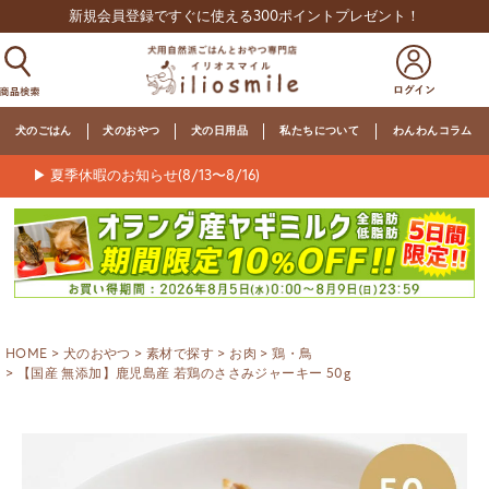
新規会員登録ですぐに使える300ポイントプレゼント！
犬のごはん
犬のおやつ
犬の日用品
私たちについて
わんわんコラム
▶ 夏季休暇のお知らせ(8/13〜8/16)
HOME
犬のおやつ
素材で探す
お肉
鶏・鳥
【国産 無添加】鹿児島産 若鶏のささみジャーキー 50g