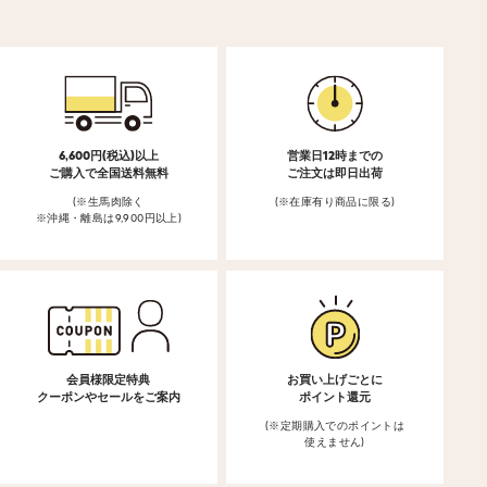
6,600円(税込)以上
営業日12時までの
ご購入で全国送料無料
ご注文は即日出荷
(※生馬肉除く
(※在庫有り商品に限る)
※沖縄・離島は9,900円以上)
会員様限定特典
お買い上げごとに
クーポンやセールをご案内
ポイント還元
(※定期購入でのポイントは
使えません)