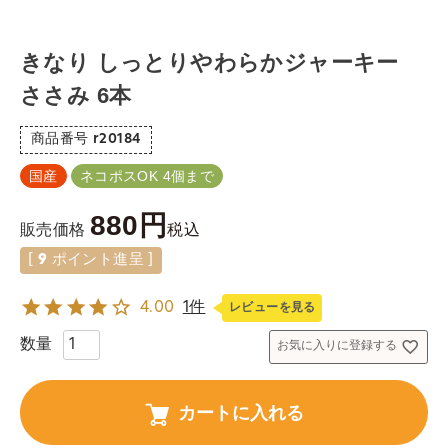
きなり しっとりやわらかジャーキー
ささみ 6本
商品番号
r20184
国産
ネコポスOK 4個まで
880
税込
販売価格
[
9
ポイント進呈 ]
4.00
1件
レビューを見る
お気に入りに登録する
カートに入れる