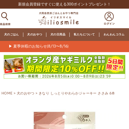
新規会員登録ですぐに使える300ポイントプレゼント！
犬のごはん
犬のおやつ
犬の日用品
私たちについて
わんわんコラム
▶ 夏季休暇のお知らせ(8/13〜8/16)
HOME
犬のおやつ
きなり しっとりやわらかジャーキー ささみ 6本