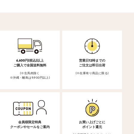
6,600円(税込)以上
営業日12時までの
ご購入で全国送料無料
ご注文は即日出荷
(※生馬肉除く
(※在庫有り商品に限る)
※沖縄・離島は9,900円以上)
会員様限定特典
お買い上げごとに
クーポンやセールをご案内
ポイント還元