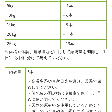
5kg
～4本
10kg
～6本
15kg
～9本
20kg
～11本
25kg
～13本
※体格や体調、運動量などに応じて給与量を調節し、1
日1～数回に分けて与えてください。
内容量
6本
・高温多湿や直射日光を避け、常温で保
管してください。
・個包装の開封後は冷蔵庫で保管し、早
めに使い切ってください。
・天然の原材料を使用しているためジャ
ーキーのかたさや色、香りに差が生じる