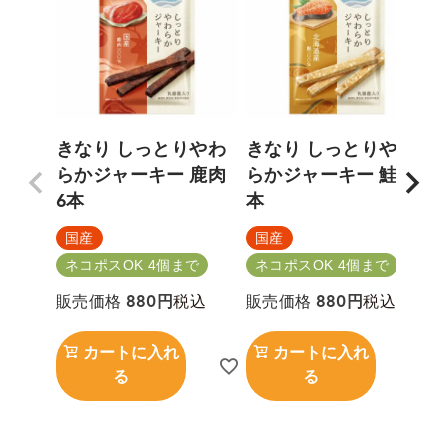
きなり しっとりやわ
きなり しっとりやわ
らかジャーキー 鹿肉
らかジャーキー 鮭 6
6本
本
5
国産
国産
ネコポスOK 4個まで
ネコポスOK 4個まで
税込
税込
販売価格
880
販売価格
880
カートに入れ
カートに入れ
る
る