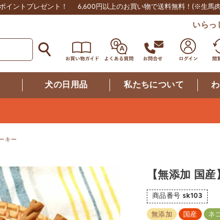
0ポイントプレゼント！
6,600円以上のお買い物で送料無料！
(※生馬
いらっ
つ
犬の日用品
私たちについて
わ
ーキー
【無添加 国
商品番号
sk103
無添加
国産
ネ