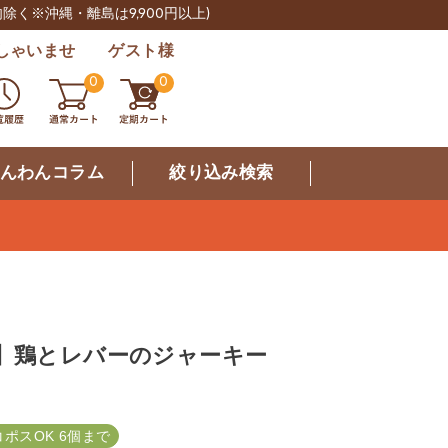
肉除く※沖縄・離島は9,900円以上)
しゃいませ ゲスト様
0
0
んわんコラム
絞り込み検索
産】鶏とレバーのジャーキー
コポスOK 6個まで