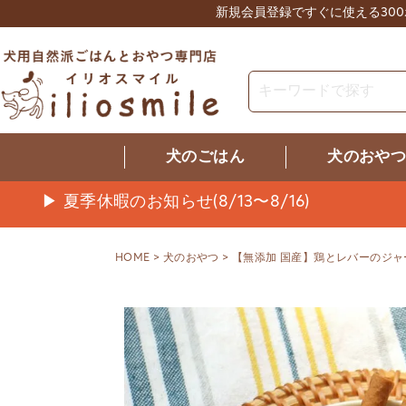
新規会員登録ですぐに使える30
犬のごはん
犬のおや
▶ 夏季休暇のお知らせ(8/13〜8/16)
HOME
犬のおやつ
【無添加 国産】鶏とレバーのジャ