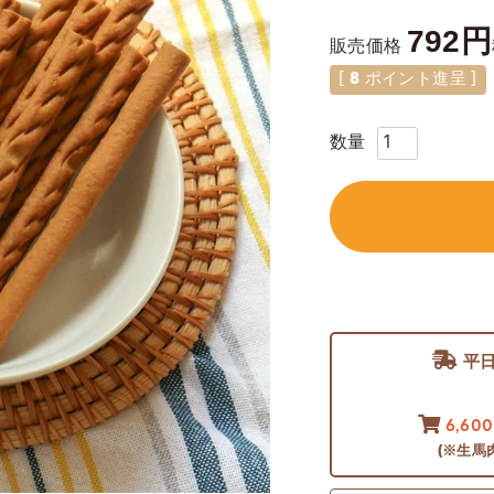
792
販売価格
[
8
ポイント進呈 ]
平
6,60
(※生馬