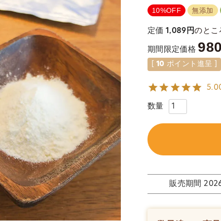
10%OFF
無添加
のとこ
定価
1,089
98
期間限定価格
[
10
ポイント進呈 ]
5.0
販売期間
202