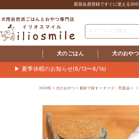
新規会員登録ですぐに使える30
犬のごはん
犬のおや
▶ 夏季休暇のお知らせ(8/13〜8/16)
HOME
犬のおやつ
素材で探す
チーズ・乳製品
《