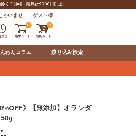
肉除く※沖縄・離島は9,900円以上)
しゃいませ ゲスト様
0
0
んわんコラム
絞り込み検索
0%OFF》【無添加】オランダ
50g
le