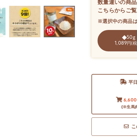
数量違いの商品
こちらからご覧
※選択中の商品
50g
1,089
円(税
平
6,60
(※生馬
こ