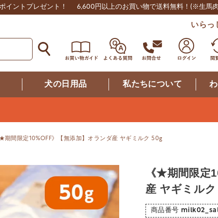
0ポイントプレゼント！
6,600円以上のお買い物で送料無料！
(※生馬
いらっ
つ
犬の日用品
私たちについて
わ
★期間限定10%OFF》【無添加】オランダ産 ヤギミルク 50g
《★期間限定1
産 ヤギミルク 
商品番号
milk02_sa