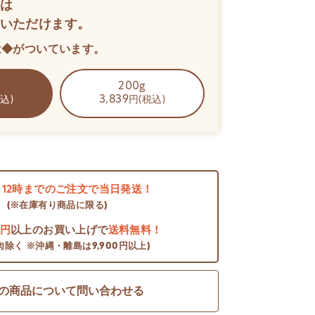
は
いただけます。
は◆がついています。
200g
3,839
込)
円(税込)
日
12時までのご注文で当日発送！
(※在庫有り商品に限る)
0円
以上のお買い上げで
送料無料！
肉除く ※沖縄・離島は9,900円以上)
の商品について問い合わせる