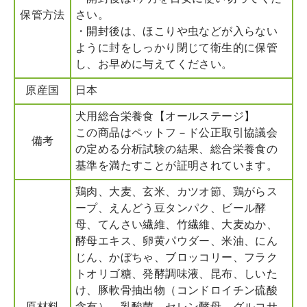
保管方法
さい。
・開封後は、ほこりや虫などが入らない
ように封をしっかり閉じて衛生的に保管
し、お早めに与えてください。
原産国
日本
犬用総合栄養食【オールステージ】
この商品はペットフ－ド公正取引協議会
備考
の定める分析試験の結果、総合栄養食の
基準を満たすことが証明されています。
鶏肉、大麦、玄米、カツオ節、鶏がらス
ープ、えんどう豆タンパク、ビール酵
母、てんさい繊維、竹繊維、大麦ぬか、
酵母エキス、卵黄パウダー、米油、にん
じん、かぼちゃ、ブロッコリー、フラク
トオリゴ糖、発酵調味液、昆布、しいた
け、豚軟骨抽出物（コンドロイチン硫酸