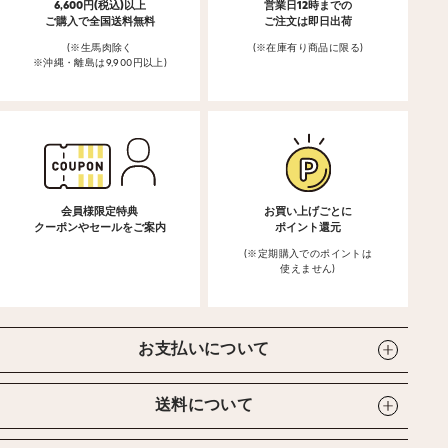
6,600円(税込)以上
営業日12時までの
ご購入で全国送料無料
ご注文は即日出荷
(※生馬肉除く
(※在庫有り商品に限る)
※沖縄・離島は9,900円以上)
会員様限定特典
お買い上げごとに
クーポンやセールをご案内
ポイント還元
(※定期購入でのポイントは
使えません)
お支払いについて
送料について