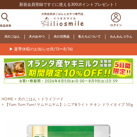
新規会員登録ですぐに使える300ポイントプレゼント！
犬のごはん
犬のおやつ
犬の日用品
私たちについて
わんわんコラム
▶ 夏季休暇のお知らせ(8/13〜8/16)
HOME
犬のごはん
ドライフード
【Yum Yum Yum! ヤムヤムヤム】シニア&ライト チキン ドライタイプ 50g