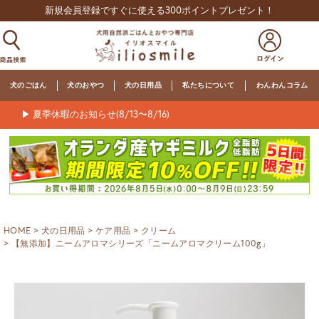
新規会員登録ですぐに使える300ポイントプレゼント！
犬のごはん
犬のおやつ
犬の日用品
私たちについて
わんわんコラム
▶ 夏季休暇のお知らせ(8/13〜8/16)
HOME
犬の日用品
ケア用品
クリーム
【無添加】ニームアロマシリーズ「ニームアロマクリーム100g」