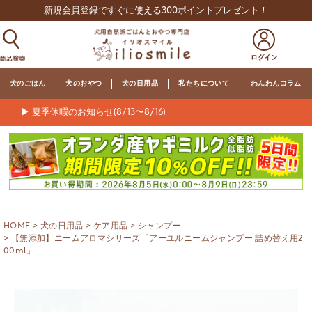
新規会員登録ですぐに使える300ポイントプレゼント！
犬のごはん
犬のおやつ
犬の日用品
私たちについて
わんわんコラム
▶ 夏季休暇のお知らせ(8/13〜8/16)
HOME
犬の日用品
ケア用品
シャンプー
【無添加】ニームアロマシリーズ「アーユルニームシャンプー 詰め替え用2
00ml」