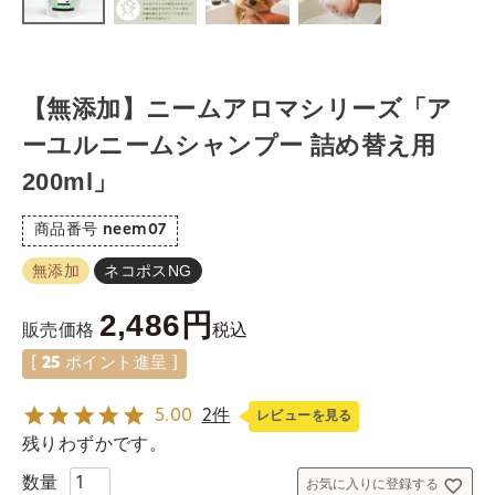
【無添加】ニームアロマシリーズ「ア
ーユルニームシャンプー 詰め替え用
200ml」
商品番号
neem07
無添加
ネコポスNG
2,486
税込
販売価格
[
25
ポイント進呈 ]
5.00
2件
レビューを見る
残りわずかです。
お気に入りに登録する