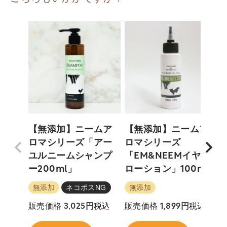
【無添加】ニームア
【無添加】ニームア
ロマシリーズ「アー
ロマシリーズ
ユルニームシャンプ
「EM&NEEMイヤー
ー200ml」
ローション」100ml
無添加
ネコポスNG
無添加
税込
税込
販売価格
3,025
販売価格
1,899