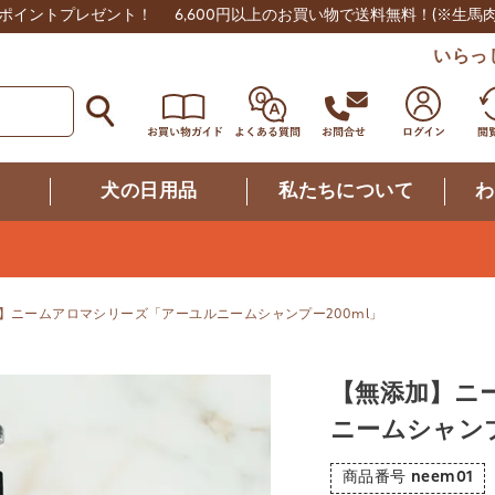
0ポイントプレゼント！
6,600円以上のお買い物で送料無料！
(※生馬
いらっ
つ
犬の日用品
私たちについて
わ
】ニームアロマシリーズ「アーユルニームシャンプー200ml」
【無添加】ニ
ニームシャンプ
商品番号
neem01