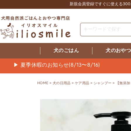
新規会員登録ですぐに使える30
犬のごはん
犬のおや
▶ 夏季休暇のお知らせ(8/13〜8/16)
HOME
犬の日用品
ケア用品
シャンプー
【無添加