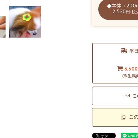
本体（200
2,530
円(税
平
6,60
(※生馬
こ
こ