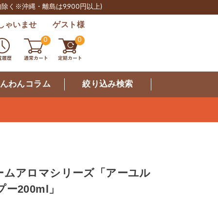
肉除く※沖縄・離島は9,900円以上)
しゃいませ ゲスト様
0
0
んわんコラム
絞り込み検索
ームアロマシリーズ「アーユル
ー200ml」