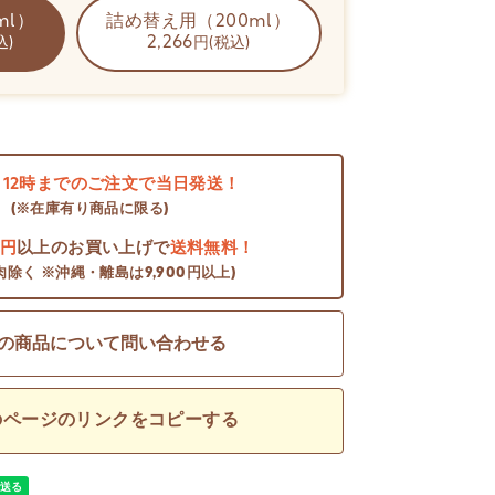
ml）
詰め替え用（200ml）
2,266
込)
円(税込)
日
12時までのご注文で当日発送！
(※在庫有り商品に限る)
0円
以上のお買い上げで
送料無料！
肉除く ※沖縄・離島は9,900円以上)
の商品について問い合わせる
のページのリンクをコピーする