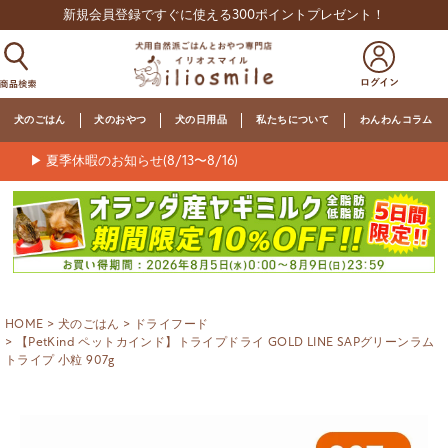
新規会員登録ですぐに使える300ポイントプレゼント！
犬のごはん
犬のおやつ
犬の日用品
私たちについて
わんわんコラム
▶ 夏季休暇のお知らせ(8/13〜8/16)
HOME
犬のごはん
ドライフード
【PetKind ペットカインド】トライプドライ GOLD LINE SAPグリーンラム
トライプ 小粒 907g