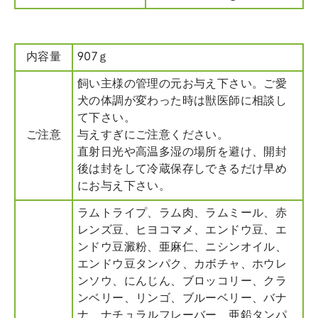
内容量
907ｇ
飼い主様の管理の元お与え下さい。ご愛
犬の体調が変わった時は獣医師に相談し
て下さい。
ご注意
与えすぎにご注意ください。
直射日光や高温多湿の場所を避け、開封
後は封をして冷蔵保存しできるだけ早め
にお与え下さい。
ラムトライプ、ラム肉、ラムミール、赤
レンズ豆、ヒヨコマメ、エンドウ豆、エ
ンドウ豆澱粉、亜麻仁、ニシンオイル、
エンドウ豆タンパク、カボチャ、ホウレ
ンソウ、にんじん、ブロッコリー、クラ
ンベリー、リンゴ、ブルーベリー、バナ
ナ、ナチュラルフレーバー、亜鉛タンパ