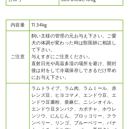
カロリー
365.0Kcal/100g
内容量
11.34kg
飼い主様の管理の元お与え下さい。ご愛
犬の体調が変わった時は獣医師に相談し
て下さい。
ご注意
与えすぎにご注意ください。
直射日光や高温多湿の場所を避け、開封
後は封をして冷蔵保存しできるだけ早め
にお与え下さい。
ラムトライプ、ラム肉、ラムミール、赤
レンズ豆、ヒヨコマメ、エンドウ豆、エ
ンドウ豆澱粉、亜麻仁、ニシンオイル、
エンドウ豆タンパク、カボチャ、ホウレ
ンソウ、にんじん、ブロッコリー、クラ
ンベリー、リンゴ、ブルーベリー、バナ