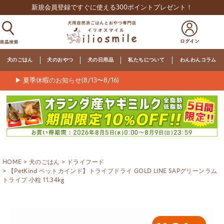
新規会員登録ですぐに使える300ポイントプレゼント！
犬のごはん
犬のおやつ
犬の日用品
私たちについて
わんわんコラム
▶ 夏季休暇のお知らせ(8/13〜8/16)
HOME
犬のごはん
ドライフード
【PetKind ペットカインド】トライプドライ GOLD LINE SAPグリーンラム
トライプ 小粒 11.34kg