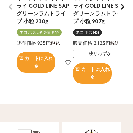
ライ GOLD LINE SAP
ライ GOLD LINE SAP
ラ
グリーンラムトライ
グリーンラムトライ
プ 小粒 230g
プ 小粒 907g
プ
ネコポスOK 2個まで
ネコポスNG
税込
税込
販売価格
935
販売価格
3,135
残りわずか
カートに入れ
る
カートに入れ
る