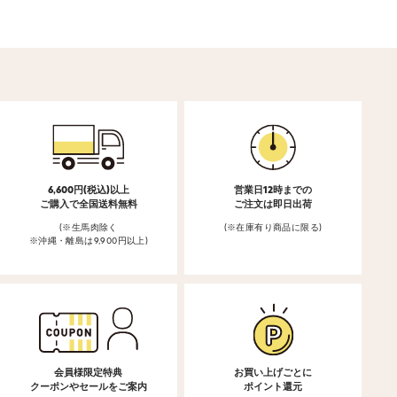
6,600円(税込)以上
営業日12時までの
ご購入で全国送料無料
ご注文は即日出荷
(※生馬肉除く
(※在庫有り商品に限る)
※沖縄・離島は9,900円以上)
会員様限定特典
お買い上げごとに
クーポンやセールをご案内
ポイント還元