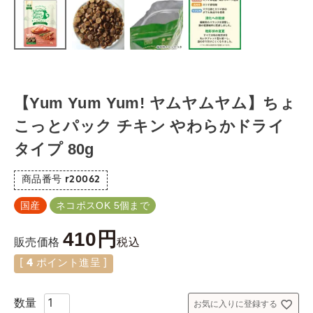
【Yum Yum Yum! ヤムヤムヤム】ちょ
こっとパック チキン やわらかドライ
タイプ 80g
商品番号
r20062
国産
ネコポスOK 5個まで
410
税込
販売価格
[
4
ポイント進呈 ]
お気に入りに登録する