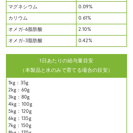
マグネシウム
0.09%
カリウム
0.61%
オメガ-6脂肪酸
2.10%
オメガ-3脂肪酸
0.42%
1日あたりの給与量目安
（本製品と水のみで育てる場合の目安）
1kg：35g
2kg：60g
3kg：80g
4kg：100g
5kg：120g
6kg：135g
7kg：150g
8kg：170g