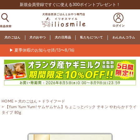
新規会員登録ですぐに使える300ポイントプレゼント！
犬のごはん
犬のおやつ
犬の日用品
私たちについて
わんわんコラム
▶ 夏季休暇のお知らせ(8/13〜8/16)
HOME
犬のごはん
ドライフード
【Yum Yum Yum! ヤムヤムヤム】ちょこっとパック チキン やわらかドライ
タイプ 80g