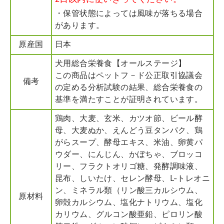
・保管状態によっては風味が落ちる場合
があります。
原産国
日本
犬用総合栄養食【オールステージ】
この商品はペットフ－ド公正取引協議会
備考
の定める分析試験の結果、総合栄養食の
基準を満たすことが証明されています。
鶏肉、大麦、玄米、カツオ節、ビール酵
母、大麦ぬか、えんどう豆タンパク、鶏
がらスープ、酵母エキス、米油、卵黄パ
ウダー、にんじん、かぼちゃ、ブロッコ
リー、フラクトオリゴ糖、発酵調味液、
昆布、しいたけ、セレン酵母、L-トレオニ
ン、ミネラル類（リン酸三カルシウム、
原材料
卵殻カルシウム、塩化ナトリウム、塩化
カリウム、グルコン酸亜鉛、ピロリン酸