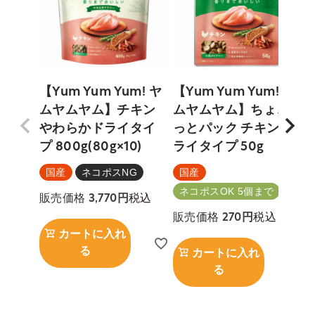
【Yum Yum Yum! ヤ
【Yum Yum Yum! ヤ
【
ムヤムヤム】チキン
ムヤムヤム】ちょこ
やわらかドライタイ
っとパック チキン ド
プ 800g(80g×10)
ライタイプ 50g
国産
ネコポスNG
国産
ネコポスOK 5個まで
税込
販売価格
3,770
税込
販売価格
270
カートに入れ
る
カートに入れ
る