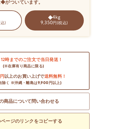
は◆がついています。
4kg
9,350
込)
円(税込)
日
12時までのご注文で当日発送！
(※在庫有り商品に限る)
0円
以上のお買い上げで
送料無料！
肉除く ※沖縄・離島は9,900円以上)
の商品について問い合わせる
のページのリンクをコピーする