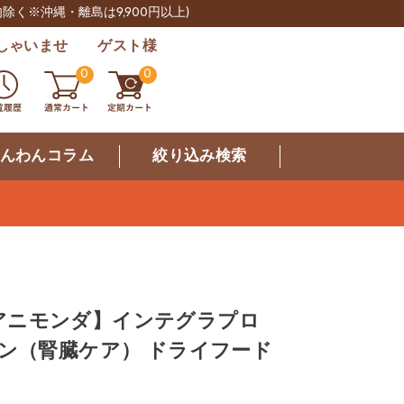
肉除く※沖縄・離島は9,900円以上)
しゃいませ ゲスト様
0
0
んわんコラム
絞り込み検索
da アニモンダ】インテグラプロ
レン（腎臓ケア） ドライフード