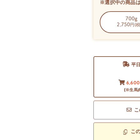
※選択中の商品
700g
2,750
円(税
平
6,60
(※生馬
こ
こ