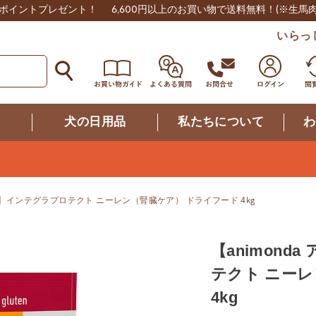
0ポイントプレゼント！
6,600円以上のお買い物で送料無料！
(※生馬
いらっ
つ
犬の日用品
私たちについて
わ
ンダ】インテグラプロテクト ニーレン（腎臓ケア） ドライフード 4kg
【animon
テクト ニー
4kg