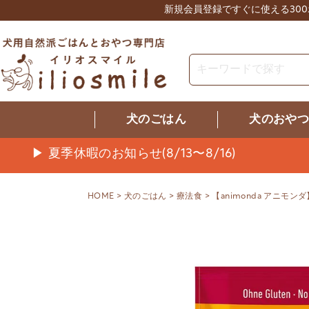
新規会員登録ですぐに使える30
犬のごはん
犬のおや
▶ 夏季休暇のお知らせ(8/13〜8/16)
HOME
犬のごはん
療法食
【animonda アニモ