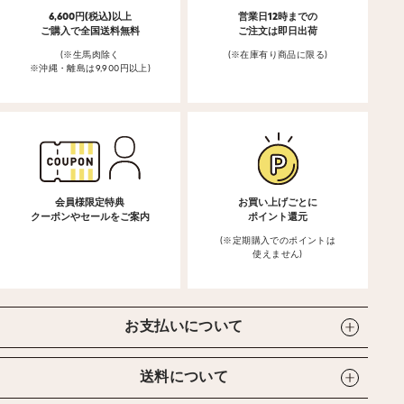
6,600円(税込)以上
営業日12時までの
ご購入で全国送料無料
ご注文は即日出荷
(※生馬肉除く
(※在庫有り商品に限る)
※沖縄・離島は9,900円以上)
会員様限定特典
お買い上げごとに
クーポンやセールをご案内
ポイント還元
(※定期購入でのポイントは
使えません)
お支払いについて
送料について