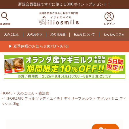
新規会員登録ですぐに使える300ポイントプレゼント！
犬のごはん
犬のおやつ
犬の日用品
私たちについて
わんわんコラム
▶ 夏季休暇のお知らせ(8/13〜8/16)
HOME
犬のごはん
療法食
【FORZA10 フォルツァディエイチ】デイリーフォルツァ アダルトミニ フィ
ッシュ 3kg