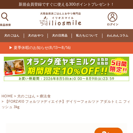
新規会員登録ですぐに使える300ポイントプレゼント！
犬のごはん
犬のおやつ
犬の日用品
私たちについて
わんわんコラム
▶ 夏季休暇のお知らせ(8/13〜8/16)
HOME
犬のごはん
療法食
【FORZA10 フォルツァディエイチ】デイリーフォルツァ アダルトミニ フィ
ッシュ 3kg