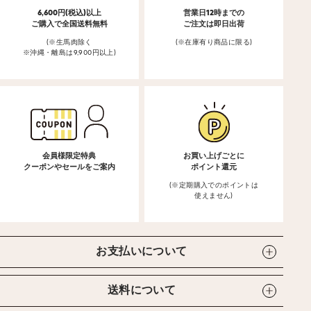
6,600円(税込)以上
営業日12時までの
ご購入で全国送料無料
ご注文は即日出荷
(※生馬肉除く
(※在庫有り商品に限る)
※沖縄・離島は9,900円以上)
会員様限定特典
お買い上げごとに
クーポンやセールをご案内
ポイント還元
(※定期購入でのポイントは
使えません)
お支払いについて
送料について