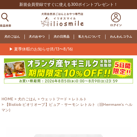
新規会員登録ですぐに使える300ポイントプレゼント！
犬のごはん
犬のおやつ
犬の日用品
私たちについて
わんわんコラム
▶ 夏季休暇のお知らせ(8/13〜8/16)
HOME
犬のごはん
ウェットフード
レトルト
【Bioliob ビオリオーブ】ピュア・サーモン レトルト（旧Herrmann's ヘル
マン)