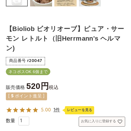
【Bioliob ビオリオーブ】ピュア・サー
モン レトルト（旧Herrmann's ヘルマ
ン)
商品番号
r20047
ネコポスOK 6個まで
520
税込
販売価格
[
5
ポイント進呈 ]
5.00
1件
レビューを見る
お気に入りに登録する