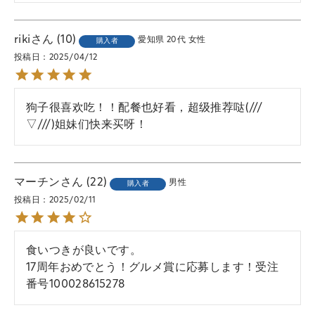
riki
10
愛知県
20代
女性
購入者
投稿日
2025/04/12
狗子很喜欢吃！！配餐也好看，超级推荐哒(///
▽///)姐妹们快来买呀！
マーチン
22
男性
購入者
投稿日
2025/02/11
食いつきが良いです。

17周年おめでとう！グルメ賞に応募します！受注
番号100028615278