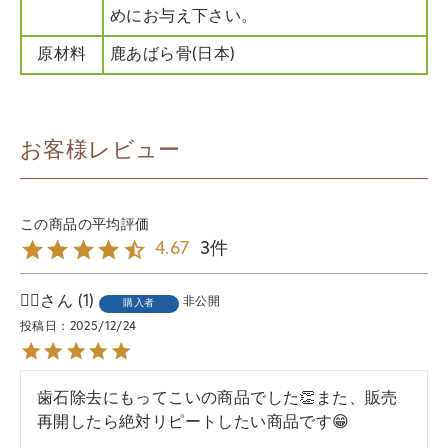
めにお与え下さい。
原材料
鹿あばら骨(日本)
お客様レビュー
3
4.67
🙆‍♀️
1
非公開
購入者
投稿日
2025/12/24
歯石除去にもってこいの商品でした👏また、販売
再開したら絶対リピートしたい商品です😁