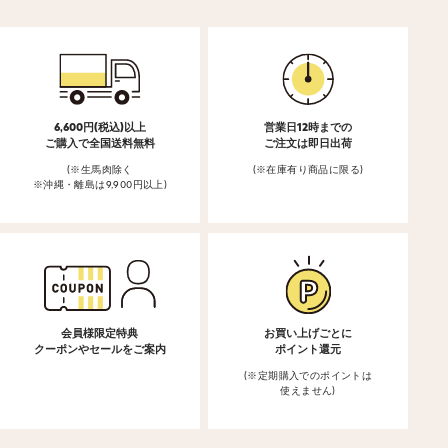
6,600円(税込)以上
営業日12時までの
ご購入で全国送料無料
ご注文は即日出荷
(※生馬肉除く
(※在庫有り商品に限る)
※沖縄・離島は9,900円以上)
会員様限定特典
お買い上げごとに
クーポンやセールをご案内
ポイント還元
(※定期購入でのポイントは
使えません)