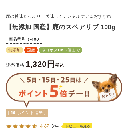
鹿の旨味たっぷり！美味しくデンタルケアにおすすめ
【無添加 国産】鹿のスペアリブ 100g
商品番号
is-100
無添加
国産
ネコポスOK 2個まで
1,320
税込
販売価格
[
13
ポイント進呈 ]
4.67
3件
レビューを見る