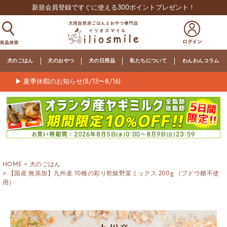
新規会員登録ですぐに使える300ポイントプレゼント！
犬のごはん
犬のおやつ
犬の日用品
私たちについて
わんわんコラム
▶ 夏季休暇のお知らせ(8/13〜8/16)
HOME
犬のごはん
【国産 無添加】九州産 10種の彩り乾燥野菜ミックス 200g （ブドウ糖不使
用）