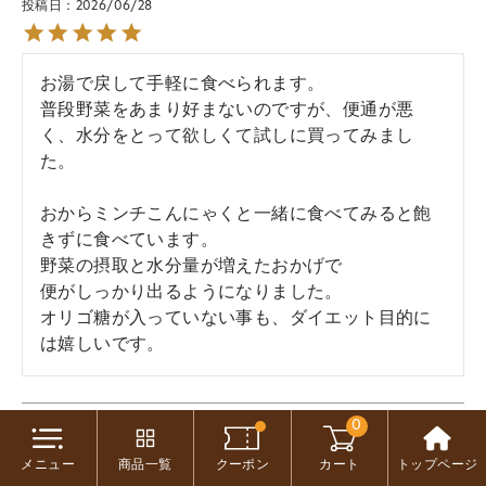
投稿日
2026/06/28
お湯で戻して手軽に食べられます。

普段野菜をあまり好まないのですが、便通が悪
く、水分をとって欲しくて試しに買ってみまし
た。

おからミンチこんにゃくと一緒に食べてみると飽
きずに食べています。

野菜の摂取と水分量が増えたおかげで

便がしっかり出るようになりました。

オリゴ糖が入っていない事も、ダイエット目的に
は嬉しいです。
0
アサミン
1
非公開
購入者
投稿日
2026/04/29
メニュー
商品一覧
クーポン
カート
トップページ