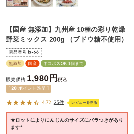
【国産 無添加】九州産 10種の彩り乾燥
野菜ミックス 200g （ブドウ糖不使用）
商品番号
is-66
無添加
国産
ネコポスOK 1個まで
1,980
税込
販売価格
[
20
ポイント進呈 ]
4.72
25件
レビューを見る
★ロットによりにんじんのサイズにバラつきがあり
ます