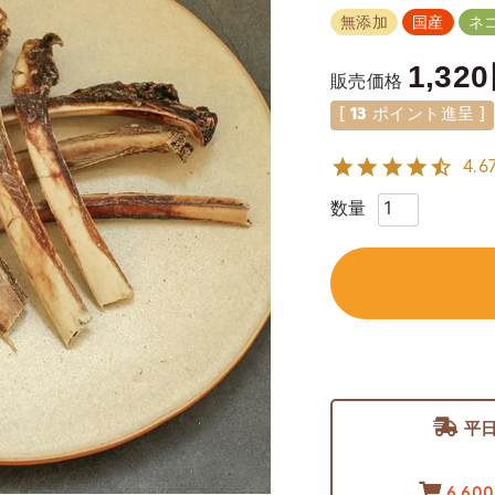
無添加
国産
ネ
1,320
販売価格
[
13
ポイント進呈 ]
4.6
平
6,60