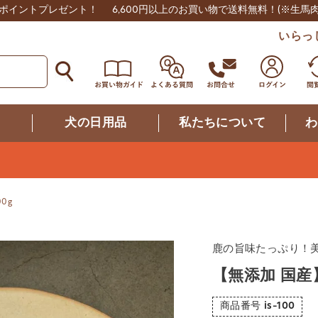
0ポイントプレゼント！
6,600円以上のお買い物で送料無料！
(※生馬
いらっ
つ
犬の日用品
私たちについて
わ
0g
鹿の旨味たっぷり！
【無添加 国産
商品番号
is-100