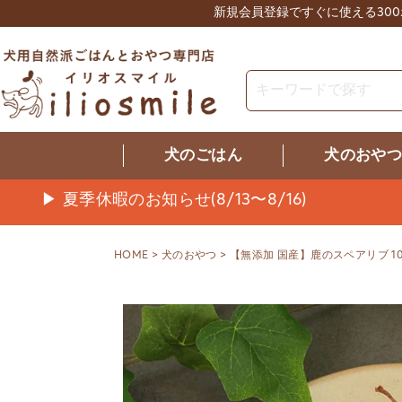
新規会員登録ですぐに使える30
犬のごはん
犬のおや
▶ 夏季休暇のお知らせ(8/13〜8/16)
HOME
犬のおやつ
【無添加 国産】鹿のスペアリブ 10