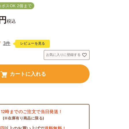
コポスOK 2個まで
税込
7
3件
レビューを見る
お気に入りに登録する
カートに入れる
日
12時までのご注文で当日発送！
(※在庫有り商品に限る)
0円
以上のお買い上げで
送料無料！