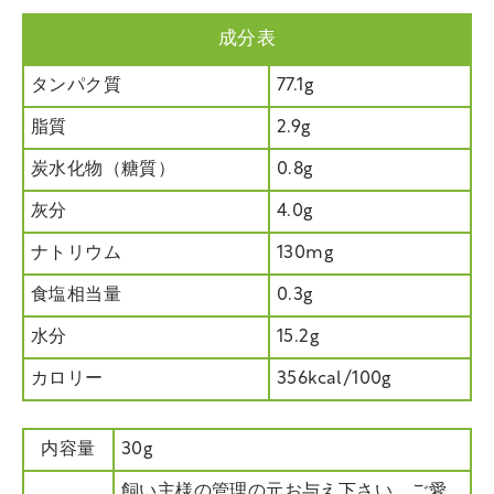
成分表
タンパク質
77.1g
脂質
2.9g
炭水化物（糖質）
0.8g
灰分
4.0g
ナトリウム
130mg
食塩相当量
0.3g
水分
15.2g
カロリー
356kcal/100g
内容量
30g
飼い主様の管理の元お与え下さい。ご愛