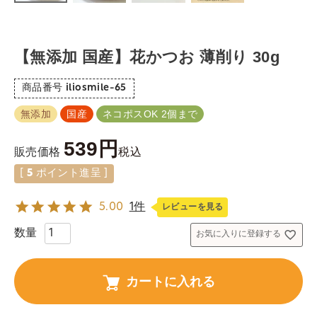
【無添加 国産】花かつお 薄削り 30g
商品番号
iliosmile-65
無添加
国産
ネコポスOK 2個まで
539
税込
販売価格
[
5
ポイント進呈 ]
5.00
1件
レビューを見る
お気に入りに登録する
カートに入れる