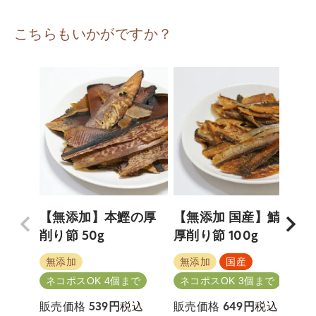
こちらもいかがですか？
【無添加】本鰹の厚
【無添加 国産】鯖の
削り節 50g
厚削り節 100g
無添加
無添加
国産
ネコポスOK 4個まで
ネコポスOK 3個まで
税込
税込
販売価格
539
販売価格
649