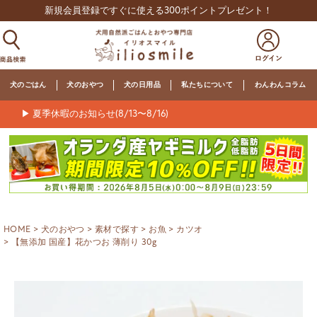
新規会員登録ですぐに使える300ポイントプレゼント！
犬のごはん
犬のおやつ
犬の日用品
私たちについて
わんわんコラム
▶ 夏季休暇のお知らせ(8/13〜8/16)
HOME
犬のおやつ
素材で探す
お魚
カツオ
【無添加 国産】花かつお 薄削り 30g