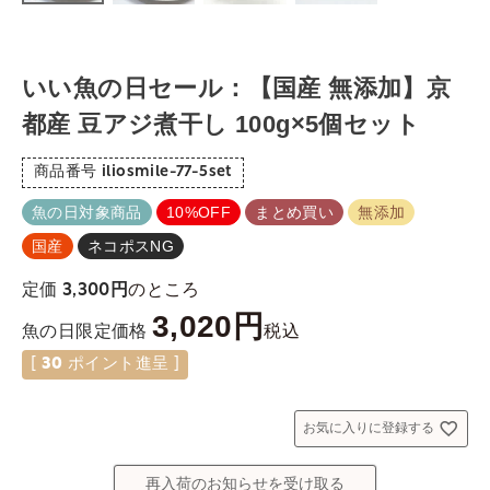
いい魚の日セール：【国産 無添加】京
都産 豆アジ煮干し 100g×5個セット
商品番号
iliosmile-77-5set
魚の日対象商品
10%OFF
まとめ買い
無添加
国産
ネコポスNG
のところ
定価
3,300
3,020
税込
魚の日限定価格
[
30
ポイント進呈 ]
お気に入りに登録する
再入荷のお知らせを受け取る