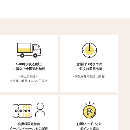
6,600円(税込)以上
営業日12時までの
ご購入で全国送料無料
ご注文は即日出荷
(※生馬肉除く
(※在庫有り商品に限る)
※沖縄・離島は9,900円以上)
会員様限定特典
お買い上げごとに
クーポンやセールをご案内
ポイント還元