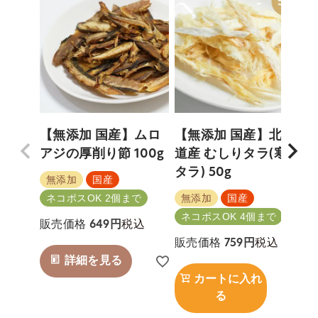
【無添加 国産】ムロ
【無添加 国産】北海
アジの厚削り節 100g
道産 むしりタラ(寒干
タラ) 50g
無添加
国産
無添加
国産
ネコポスOK 2個まで
ネコポスOK 4個まで
税込
販売価格
649
税込
販売価格
759
詳細を見る
カートに入れ
る