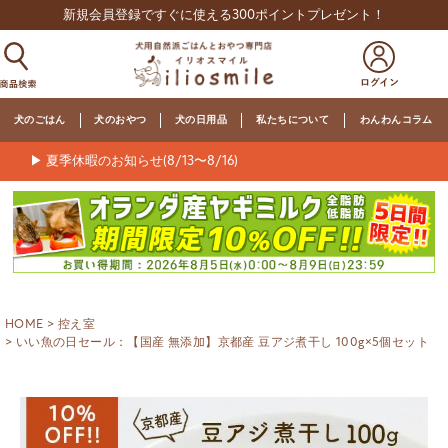
新規会員登録ですぐに使える300ポイントプレゼント！
犬のごはん
犬のおやつ
犬の日用品
私たちについて
わんわんコラム
▶ 夏季休暇のお知らせ(8/13〜8/16)
HOME
控え室
いい魚の日セール：【国産 無添加】京都産 豆アジ煮干し 100g×5個セット