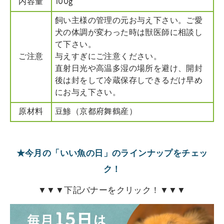
内容量
100g
飼い主様の管理の元お与え下さい。ご愛
犬の体調が変わった時は獣医師に相談し
て下さい。
ご注意
与えすぎにご注意ください。
直射日光や高温多湿の場所を避け、開封
後は封をして冷蔵保存しできるだけ早め
にお与え下さい。
原材料
豆鯵（京都府舞鶴産）
★今月の「いい魚の日」のラインナップをチェッ
ク！
▼▼▼下記バナーをクリック！▼▼▼