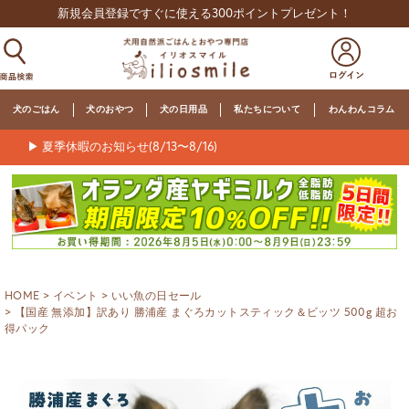
新規会員登録ですぐに使える300ポイントプレゼント！
犬のごはん
犬のおやつ
犬の日用品
私たちについて
わんわんコラム
▶ 夏季休暇のお知らせ(8/13〜8/16)
HOME
イベント
いい魚の日セール
【国産 無添加】訳あり 勝浦産 まぐろカットスティック＆ビッツ 500g 超お
得パック