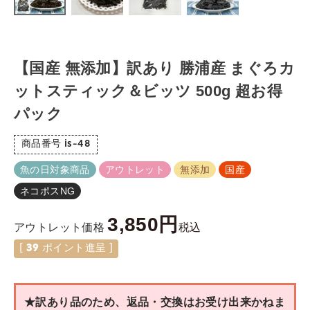
【国産 無添加】訳あり 勝浦産 まぐろカ
ットスティック＆ビッツ 500g 超お得
パック
商品番号
is-48
魚の日対象商品
アウトレット
無添加
国産
ネコポスNG
3,850
税込
アウトレット価格
[
39
ポイント進呈 ]
★訳あり品のため、返品・交換はお受け出来かねま