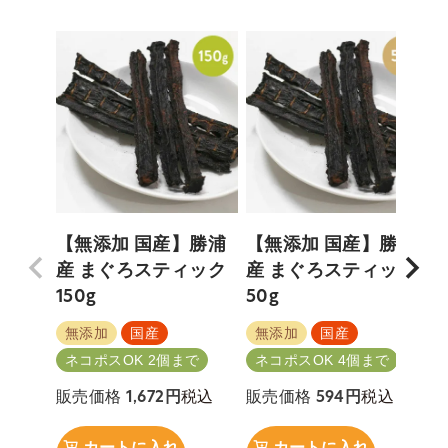
【無添加 国産】勝浦
【無添加 国産】勝浦
産 まぐろスティック
産 まぐろスティック
150g
50g
無添加
国産
無添加
国産
ネコポスOK 2個まで
ネコポスOK 4個まで
税込
税込
販売価格
1,672
販売価格
594