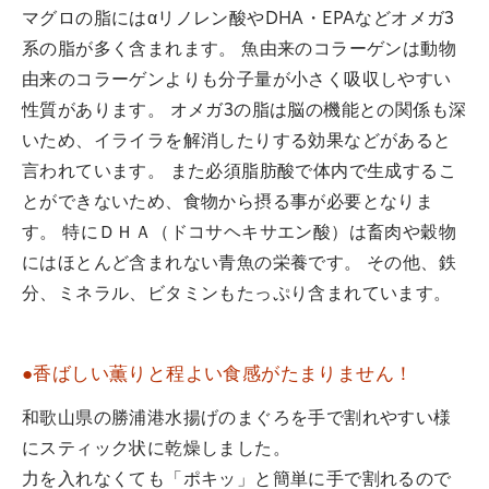
マグロの脂にはαリノレン酸やDHA・EPAなどオメガ3
系の脂が多く含まれます。 魚由来のコラーゲンは動物
由来のコラーゲンよりも分子量が小さく吸収しやすい
性質があります。 オメガ3の脂は脳の機能との関係も深
いため、イライラを解消したりする効果などがあると
言われています。 また必須脂肪酸で体内で生成するこ
とができないため、食物から摂る事が必要となりま
す。 特にＤＨＡ（ドコサヘキサエン酸）は畜肉や穀物
にはほとんど含まれない青魚の栄養です。 その他、鉄
分、ミネラル、ビタミンもたっぷり含まれています。
●香ばしい薫りと程よい食感がたまりません！
和歌山県の勝浦港水揚げのまぐろを手で割れやすい様
にスティック状に乾燥しました。
力を入れなくても「ポキッ」と簡単に手で割れるので